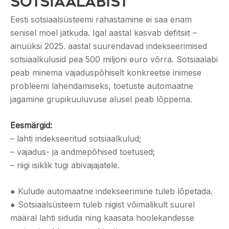
SOTSIAALABIST
Eesti sotsiaalsüsteemi rahastamine ei saa enam
senisel moel jätkuda. Igal aastal kasvab defitsiit –
ainuüksi 2025. aastal suurendavad indekseerimised
sotsiaalkulusid pea 500 miljoni euro võrra. Sotsiaalabi
peab minema vajaduspõhiselt konkreetse inimese
probleemi lahendamiseks, toetuste automaatne
jagamine grupikuuluvuse alusel peab lõppema.
Eesmärgid:
– lahti indekseeritud sotsiaalkulud;
– vajadus- ja andmepõhised toetused;
– riigi isiklik tugi abivajajatele.
● Kulude automaatne indekseerimine tuleb lõpetada.
● Sotsiaalsüsteem tuleb riigist võimalikult suurel
määral lahti siduda ning kaasata hoolekandesse