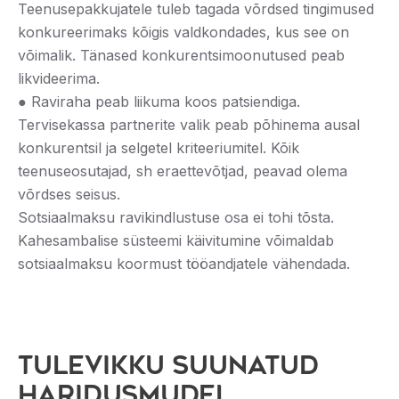
Teenusepakkujatele tuleb tagada võrdsed tingimused
konkureerimaks kõigis valdkondades, kus see on
võimalik. Tänased konkurentsimoonutused peab
likvideerima.
● Raviraha peab liikuma koos patsiendiga.
Tervisekassa partnerite valik peab põhinema ausal
konkurentsil ja selgetel kriteeriumitel. Kõik
teenuseosutajad, sh eraettevõtjad, peavad olema
võrdses seisus.
Sotsiaalmaksu ravikindlustuse osa ei tohi tõsta.
Kahesambalise süsteemi käivitumine võimaldab
sotsiaalmaksu koormust tööandjatele vähendada.
TULEVIKKU SUUNATUD
HARIDUSMUDEL