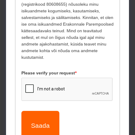
(registrikood 80608655) nõusoleku minu
isikuandmete kogumiseks, kasutamiseks,
salvestamiseks ja säilitamiseks. Kinnitan, et olen
ise oma isikuandmed Erakonnale Parempoolsed
kättesaadavaks teinud. Mind on teavitatud
sellest, et mul on õigus nõuda igal ajal minu
andmete ajakohastamist, küsida teavet minu
andmete kohta või nõuda oma andmete
kustutamist.
Please verify your request
*
Saada