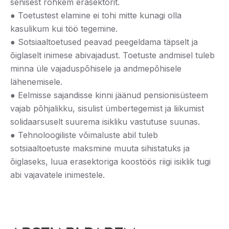
senisest rohkem erasektorit.
● Toetustest elamine ei tohi mitte kunagi olla
kasulikum kui töö tegemine.
● Sotsiaaltoetused peavad peegeldama täpselt ja
õiglaselt inimese abivajadust. Toetuste andmisel tuleb
minna üle vajaduspõhisele ja andmepõhisele
lähenemisele.
● Eelmisse sajandisse kinni jäänud pensionisüsteem
vajab põhjalikku, sisulist ümbertegemist ja liikumist
solidaarsuselt suurema isikliku vastutuse suunas.
● Tehnoloogiliste võimaluste abil tuleb
sotsiaaltoetuste maksmine muuta sihistatuks ja
õiglaseks, luua erasektoriga koostöös riigi isiklik tugi
abi vajavatele inimestele.