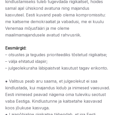
kindlustamiseks tuleb tugevdada riigikaitset, hoides
samal ajal ühiskond avatuna ning majandus
kasvuteel. Eesti kuvand peab olema kompromissitu:
me kaitseme demokraatiat ja vabadusi, me ei kuulu
Venemaa mõjusfääri ja me oleme
maailmamajandusele avatud rahvusriik.
Eesmärgid:
– otsustes ja tegudes prioriteediks tõstetud riigikaitse;
– välja ehitatud idapiir;
– julgeolekuraha läbipaistvat kasutust tagav erikonto.
● Valitsus peab aru saama, et julgeolekut ei saa
kindlustada, kui majandus kidub ja inimesed vaesuvad.
Eesti inimesed peavad nägema oma tuleviku seotust
vaba Eestiga. Kindlustunne ja kaitsetahe kasvavad
koos jõukuse kasvuga.
● Laiapõhjaline riigikaitse tähendab, et iga Eesti