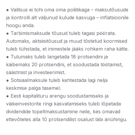
● Valitsus ei tohi oma oma poliitikaga – maksutõusude
ja kontrolli alt väljunud kulude kasvuga – inflatsioonile
hoogu anda.
● Tarbimismaksude tõusud tuleb tagasi pöörata.
Automaks, aktsiisitõusud ja muud tõstetud koormised
tuleb tühistada, et inimestele jääks rohkem raha kätte.
● Tulumaks tuleb langetada 18 protsendini ja
käibemaks 20 protsendini, et soodustada töötamist,
säästmist ja investeerimist.
● Sotsiaalmaksule tuleb kehtestada lagi nelja
keskmise palga tasemel.
● Eesti kapitalituru arengu soodustamiseks ja
väikeinvestorite ringi kasvatamiseks tuleb lõpetada
dividendide topeltmaksustamine neile, kes omavad
ettevõtetes alla 10 protsendilist osalust läbi äriühingu.