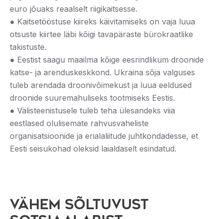
euro jõuaks reaalselt riigikaitsesse.
● Kaitsetööstuse kiireks käivitamiseks on vaja luua
otsuste kiirtee läbi kõigi tavapäraste bürokraatlike
takistuste.
● Eestist saagu maailma kõige eesrindlikum droonide
katse- ja arenduskeskkond. Ukraina sõja valguses
tuleb arendada droonivõimekust ja luua eeldused
droonide suuremahuliseks tootmiseks Eestis.
● Välisteenistusele tuleb teha ülesandeks viia
eestlased olulisemate rahvusvaheliste
organisatsioonide ja erialaliitude juhtkondadesse, et
Eesti seisukohad oleksid laialdaselt esindatud.
VÄHEM SÕLTUVUST