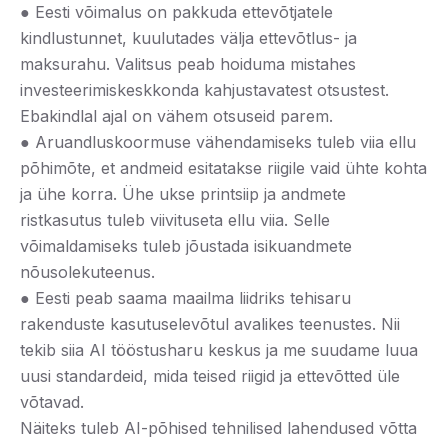
● Eesti võimalus on pakkuda ettevõtjatele
kindlustunnet, kuulutades välja ettevõtlus- ja
maksurahu. Valitsus peab hoiduma mistahes
investeerimiskeskkonda kahjustavatest otsustest.
Ebakindlal ajal on vähem otsuseid parem.
● Aruandluskoormuse vähendamiseks tuleb viia ellu
põhimõte, et andmeid esitatakse riigile vaid ühte kohta
ja ühe korra. Ühe ukse printsiip ja andmete
ristkasutus tuleb viivituseta ellu viia. Selle
võimaldamiseks tuleb jõustada isikuandmete
nõusolekuteenus.
● Eesti peab saama maailma liidriks tehisaru
rakenduste kasutuselevõtul avalikes teenustes. Nii
tekib siia AI tööstusharu keskus ja me suudame luua
uusi standardeid, mida teised riigid ja ettevõtted üle
võtavad.
Näiteks tuleb AI-põhised tehnilised lahendused võtta