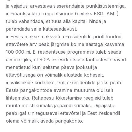
ja vajadusi arvestava sisserändajate punktisüsteemiga.
● Finantssektori regulatsioone (näiteks ESG, AML)
tuleb vähendada, et tuua alla kapitali hinda ja
parandada selle kättesaadavust.
● Eestis makse maksvate e-residentide poolt loodud
ettevõtete arv peab järgmise kolme aastaga kasvama
100 000-ni. E-residentsuse programmis tuleb seada
eesmärgiks, et 90% e-residentsuse taotlustest saavad
menetletud kuni seitsme päeva jooksul ja
ettevõtlusega on võimalik alustada koheselt.
● Välisriikide kodanike, eriti e-residentide jaoks peab
Eestis pangakontode avamine muutuma oluliselt
lihtsamaks. Rahapesu tõkestamise reegleid tuleb
muuta mõistlikumaks ja paindlikumaks. Digiajastul
peab igal siin tegutseval ettevõttel ja Eesti residendil
olema võimalik avada pangakonto.