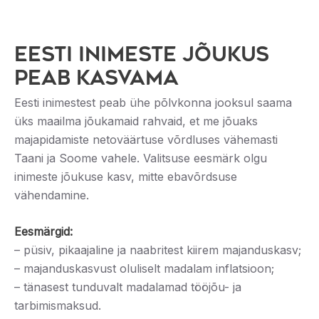
EESTI INIMESTE JÕUKUS
PEAB KASVAMA
Eesti inimestest peab ühe põlvkonna jooksul saama
üks maailma jõukamaid rahvaid, et me jõuaks
majapidamiste netoväärtuse võrdluses vähemasti
Taani ja Soome vahele. Valitsuse eesmärk olgu
inimeste jõukuse kasv, mitte ebavõrdsuse
vähendamine.
Eesmärgid:
– püsiv, pikaajaline ja naabritest kiirem majanduskasv;
– majanduskasvust oluliselt madalam inflatsioon;
– tänasest tunduvalt madalamad tööjõu- ja
tarbimismaksud.