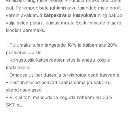
viimiseks ning meie riikluse kindlustamiseks keerulisel
ajal. Parempoolsete juhtimiskava täiendab meie poolt
varem avaldatud
kärpekava
ja
kasvukava
ning pakub
välja selge plaani, kuidas muuta Eesti inimeste elujärg
kindlalt paremaks.
– Tulumaks tuleb langetada 18% ja käibemaks 20%
protsendi juurde.
– Kohustuslik kaitseväeteenistus laienegu kõigile
kodanikele.
– Omaosalus hariduses ja tervishoius peab kasvama.
– Eesti inimesed peavad saama sama jõukaks kui
skandinaavlased.
– Riik ei tohi maksudena koguda rohkem kui 33%
SKT-st.