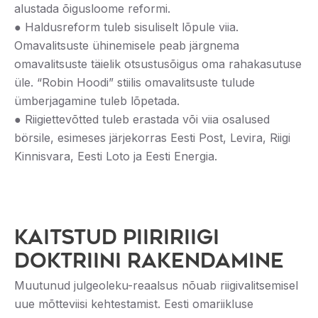
alustada õigusloome reformi.
● Haldusreform tuleb sisuliselt lõpule viia.
Omavalitsuste ühinemisele peab järgnema
omavalitsuste täielik otsustusõigus oma rahakasutuse
üle. “Robin Hoodi” stiilis omavalitsuste tulude
ümberjagamine tuleb lõpetada.
● Riigiettevõtted tuleb erastada või viia osalused
börsile, esimeses järjekorras Eesti Post, Levira, Riigi
Kinnisvara, Eesti Loto ja Eesti Energia.
KAITSTUD PIIRIRIIGI
DOKTRIINI RAKENDAMINE
Muutunud julgeoleku-reaalsus nõuab riigivalitsemisel
uue mõtteviisi kehtestamist. Eesti omariikluse