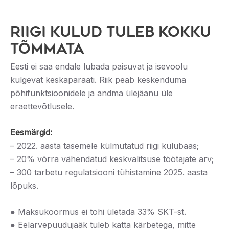
RIIGI KULUD TULEB KOKKU
TÕMMATA
Eesti ei saa endale lubada paisuvat ja isevoolu
kulgevat keskaparaati. Riik peab keskenduma
põhifunktsioonidele ja andma ülejäänu üle
eraettevõtlusele.
Eesmärgid:
– 2022. aasta tasemele külmutatud riigi kulubaas;
– 20% võrra vähendatud keskvalitsuse töötajate arv;
– 300 tarbetu regulatsiooni tühistamine 2025. aasta
lõpuks.
● Maksukoormus ei tohi ületada 33% SKT-st.
● Eelarvepuudujääk tuleb katta kärbetega, mitte