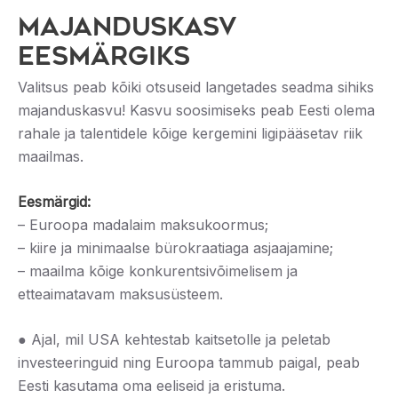
MAJANDUSKASV
EESMÄRGIKS
Valitsus peab kõiki otsuseid langetades seadma sihiks
majanduskasvu! Kasvu soosimiseks peab Eesti olema
rahale ja talentidele kõige kergemini ligipääsetav riik
maailmas.
Eesmärgid:
– Euroopa madalaim maksukoormus;
– kiire ja minimaalse bürokraatiaga asjaajamine;
– maailma kõige konkurentsivõimelisem ja
etteaimatavam maksusüsteem.
● Ajal, mil USA kehtestab kaitsetolle ja peletab
investeeringuid ning Euroopa tammub paigal, peab
Eesti kasutama oma eeliseid ja eristuma.