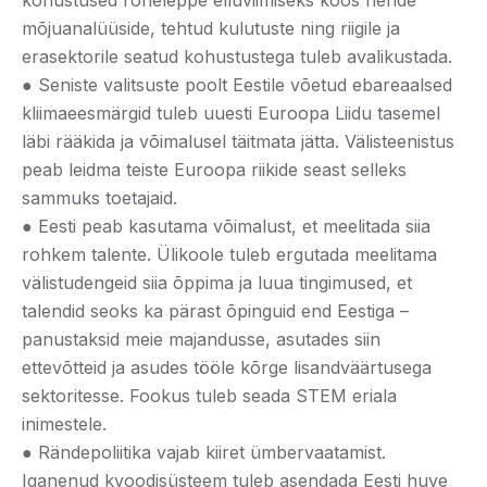
kohustused roheleppe elluviimiseks koos nende
mõjuanalüüside, tehtud kulutuste ning riigile ja
erasektorile seatud kohustustega tuleb avalikustada.
● Seniste valitsuste poolt Eestile võetud ebareaalsed
kliimaeesmärgid tuleb uuesti Euroopa Liidu tasemel
läbi rääkida ja võimalusel täitmata jätta. Välisteenistus
peab leidma teiste Euroopa riikide seast selleks
sammuks toetajaid.
● Eesti peab kasutama võimalust, et meelitada siia
rohkem talente. Ülikoole tuleb ergutada meelitama
välistudengeid siia õppima ja luua tingimused, et
talendid seoks ka pärast õpinguid end Eestiga –
panustaksid meie majandusse, asutades siin
ettevõtteid ja asudes tööle kõrge lisandväärtusega
sektoritesse. Fookus tuleb seada STEM eriala
inimestele.
● Rändepoliitika vajab kiiret ümbervaatamist.
Iganenud kvoodisüsteem tuleb asendada Eesti huve