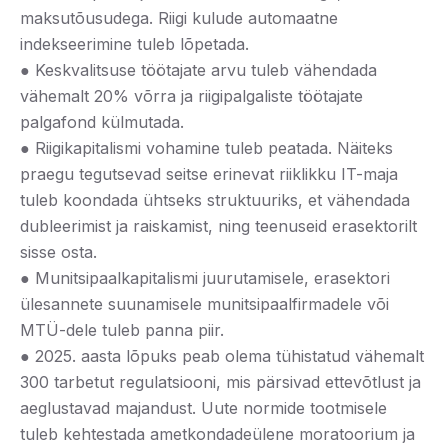
maksutõusudega. Riigi kulude automaatne
indekseerimine tuleb lõpetada.
● Keskvalitsuse töötajate arvu tuleb vähendada
vähemalt 20% võrra ja riigipalgaliste töötajate
palgafond külmutada.
● Riigikapitalismi vohamine tuleb peatada. Näiteks
praegu tegutsevad seitse erinevat riiklikku IT-maja
tuleb koondada ühtseks struktuuriks, et vähendada
dubleerimist ja raiskamist, ning teenuseid erasektorilt
sisse osta.
● Munitsipaalkapitalismi juurutamisele, erasektori
ülesannete suunamisele munitsipaalfirmadele või
MTÜ-dele tuleb panna piir.
● 2025. aasta lõpuks peab olema tühistatud vähemalt
300 tarbetut regulatsiooni, mis pärsivad ettevõtlust ja
aeglustavad majandust. Uute normide tootmisele
tuleb kehtestada ametkondadeülene moratoorium ja