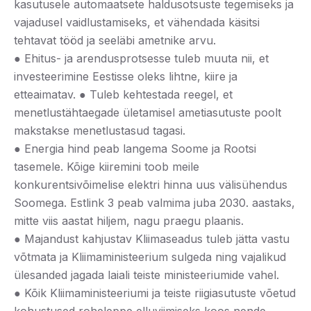
kasutusele automaatsete haldusotsuste tegemiseks ja
vajadusel vaidlustamiseks, et vähendada käsitsi
tehtavat tööd ja seeläbi ametnike arvu.
● Ehitus- ja arendusprotsesse tuleb muuta nii, et
investeerimine Eestisse oleks lihtne, kiire ja
etteaimatav. ● Tuleb kehtestada reegel, et
menetlustähtaegade ületamisel ametiasutuste poolt
makstakse menetlustasud tagasi.
● Energia hind peab langema Soome ja Rootsi
tasemele. Kõige kiiremini toob meile
konkurentsivõimelise elektri hinna uus välisühendus
Soomega. Estlink 3 peab valmima juba 2030. aastaks,
mitte viis aastat hiljem, nagu praegu plaanis.
● Majandust kahjustav Kliimaseadus tuleb jätta vastu
võtmata ja Kliimaministeerium sulgeda ning vajalikud
ülesanded jagada laiali teiste ministeeriumide vahel.
● Kõik Kliimaministeeriumi ja teiste riigiasutuste võetud