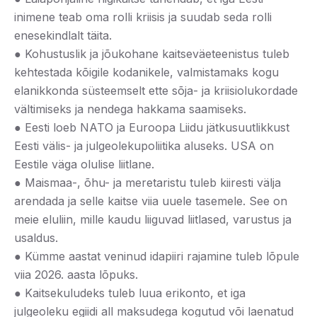
inimene teab oma rolli kriisis ja suudab seda rolli
enesekindlalt täita.
● Kohustuslik ja jõukohane kaitseväeteenistus tuleb
kehtestada kõigile kodanikele, valmistamaks kogu
elanikkonda süsteemselt ette sõja- ja kriisiolukordade
vältimiseks ja nendega hakkama saamiseks.
● Eesti loeb NATO ja Euroopa Liidu jätkusuutlikkust
Eesti välis- ja julgeolekupoliitika aluseks. USA on
Eestile väga olulise liitlane.
● Maismaa-, õhu- ja meretaristu tuleb kiiresti välja
arendada ja selle kaitse viia uuele tasemele. See on
meie eluliin, mille kaudu liiguvad liitlased, varustus ja
usaldus.
● Kümme aastat veninud idapiiri rajamine tuleb lõpule
viia 2026. aasta lõpuks.
● Kaitsekuludeks tuleb luua erikonto, et iga
julgeoleku egiidi all maksudega kogutud või laenatud