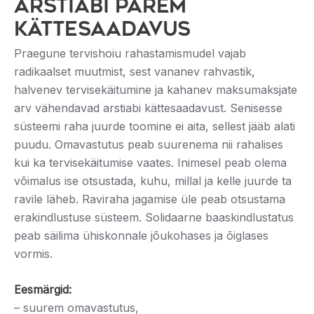
ARSTIABI PAREM
KÄTTESAADAVUS
Praegune tervishoiu rahastamismudel vajab
radikaalset muutmist, sest vananev rahvastik,
halvenev tervisekäitumine ja kahanev maksumaksjate
arv vähendavad arstiabi kättesaadavust. Senisesse
süsteemi raha juurde toomine ei aita, sellest jääb alati
puudu. Omavastutus peab suurenema nii rahalises
kui ka tervisekäitumise vaates. Inimesel peab olema
võimalus ise otsustada, kuhu, millal ja kelle juurde ta
ravile läheb. Raviraha jagamise üle peab otsustama
erakindlustuse süsteem. Solidaarne baaskindlustatus
peab säilima ühiskonnale jõukohases ja õiglases
vormis.
Eesmärgid:
– suurem omavastutus,