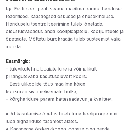
Iga Eesti noor peab saama maailma parima hariduse:
teadmised, kaasaegsed oskused ja enesekindluse.
Hariduselu tsentraliseerimine tuleb lõpetada,
otsustusvabadus anda koolipidajatele, koolijuhtidele ja
õpetajate. Mõttetu bürokraatia tuleb süsteemist välja
juurida.
Eesmärgid:
– tulevikutehnoloogiate kiire ja võimalikult
piirangutevaba kasutuselevõtt koolis;
– Eesti ülikoolide tõus maailma kõige
konkurentsivõimelisemate hulka;
– kõrghariduse parem kättesaadavus ja kvaliteet.
● AI kasutamise õpetus tuleb tuua kooliprogrammi
juba alghariduse tasemest alates.
● Kaasaegse õpikeskkonna loomise ning heade