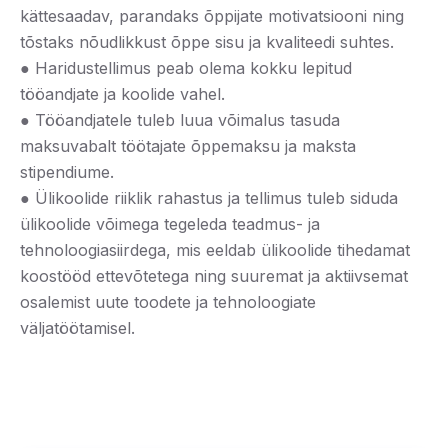
kättesaadav, parandaks õppijate motivatsiooni ning
tõstaks nõudlikkust õppe sisu ja kvaliteedi suhtes.
● Haridustellimus peab olema kokku lepitud
tööandjate ja koolide vahel.
● Tööandjatele tuleb luua võimalus tasuda
maksuvabalt töötajate õppemaksu ja maksta
stipendiume.
● Ülikoolide riiklik rahastus ja tellimus tuleb siduda
ülikoolide võimega tegeleda teadmus- ja
tehnoloogiasiirdega, mis eeldab ülikoolide tihedamat
koostööd ettevõtetega ning suuremat ja aktiivsemat
osalemist uute toodete ja tehnoloogiate
väljatöötamisel.