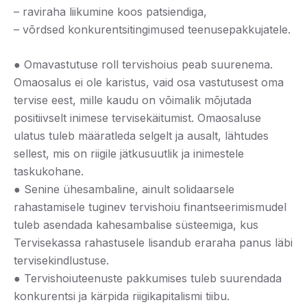
– raviraha liikumine koos patsiendiga,
– võrdsed konkurentsitingimused teenusepakkujatele.
● Omavastutuse roll tervishoius peab suurenema.
Omaosalus ei ole karistus, vaid osa vastutusest oma
tervise eest, mille kaudu on võimalik mõjutada
positiivselt inimese tervisekäitumist. Omaosaluse
ulatus tuleb määratleda selgelt ja ausalt, lähtudes
sellest, mis on riigile jätkusuutlik ja inimestele
taskukohane.
● Senine ühesambaline, ainult solidaarsele
rahastamisele tuginev tervishoiu finantseerimismudel
tuleb asendada kahesambalise süsteemiga, kus
Tervisekassa rahastusele lisandub eraraha panus läbi
tervisekindlustuse.
● Tervishoiuteenuste pakkumises tuleb suurendada
konkurentsi ja kärpida riigikapitalismi tiibu.