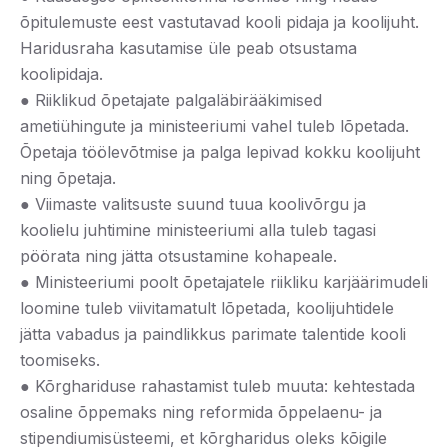
õpitulemuste eest vastutavad kooli pidaja ja koolijuht.
Haridusraha kasutamise üle peab otsustama
koolipidaja.
● Riiklikud õpetajate palgaläbirääkimised
ametiühingute ja ministeeriumi vahel tuleb lõpetada.
Õpetaja töölevõtmise ja palga lepivad kokku koolijuht
ning õpetaja.
● Viimaste valitsuste suund tuua koolivõrgu ja
koolielu juhtimine ministeeriumi alla tuleb tagasi
pöörata ning jätta otsustamine kohapeale.
● Ministeeriumi poolt õpetajatele riikliku karjäärimudeli
loomine tuleb viivitamatult lõpetada, koolijuhtidele
jätta vabadus ja paindlikkus parimate talentide kooli
toomiseks.
● Kõrghariduse rahastamist tuleb muuta: kehtestada
osaline õppemaks ning reformida õppelaenu- ja
stipendiumisüsteemi, et kõrgharidus oleks kõigile