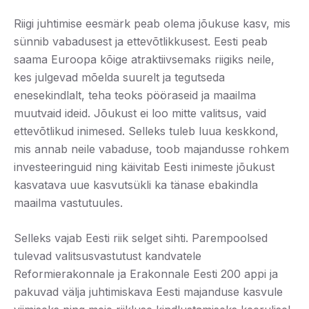
Riigi juhtimise eesmärk peab olema jõukuse kasv, mis
sünnib vabadusest ja ettevõtlikkusest. Eesti peab
saama Euroopa kõige atraktiivsemaks riigiks neile,
kes julgevad mõelda suurelt ja tegutseda
enesekindlalt, teha teoks pööraseid ja maailma
muutvaid ideid. Jõukust ei loo mitte valitsus, vaid
ettevõtlikud inimesed. Selleks tuleb luua keskkond,
mis annab neile vabaduse, toob majandusse rohkem
investeeringuid ning käivitab Eesti inimeste jõukust
kasvatava uue kasvutsükli ka tänase ebakindla
maailma vastutuules.
Selleks vajab Eesti riik selget sihti. Parempoolsed
tulevad valitsusvastutust kandvatele
Reformierakonnale ja Erakonnale Eesti 200 appi ja
pakuvad välja juhtimiskava Eesti majanduse kasvule