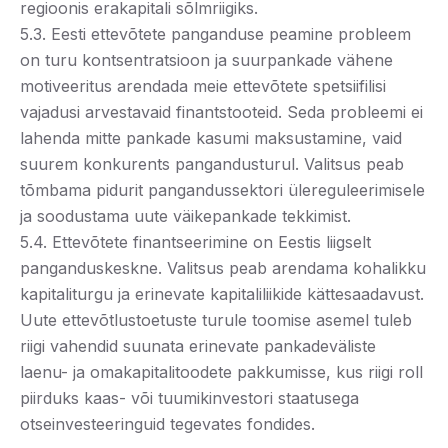
regioonis erakapitali sõlmriigiks.
5.3. Eesti ettevõtete panganduse peamine probleem
on turu kontsentratsioon ja suurpankade vähene
motiveeritus arendada meie ettevõtete spetsiifilisi
vajadusi arvestavaid finantstooteid. Seda probleemi ei
lahenda mitte pankade kasumi maksustamine, vaid
suurem konkurents pangandusturul. Valitsus peab
tõmbama pidurit pangandussektori ülereguleerimisele
ja soodustama uute väikepankade tekkimist.
5.4. Ettevõtete finantseerimine on Eestis liigselt
panganduskeskne. Valitsus peab arendama kohalikku
kapitaliturgu ja erinevate kapitaliliikide kättesaadavust.
Uute ettevõtlustoetuste turule toomise asemel tuleb
riigi vahendid suunata erinevate pankadeväliste
laenu- ja omakapitalitoodete pakkumisse, kus riigi roll
piirduks kaas- või tuumikinvestori staatusega
otseinvesteeringuid tegevates fondides.