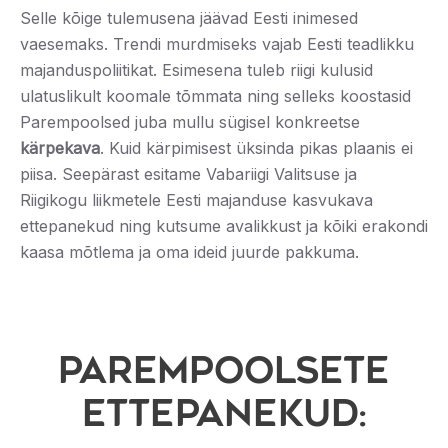
Selle kõige tulemusena jäävad Eesti inimesed
vaesemaks. Trendi murdmiseks vajab Eesti teadlikku
majanduspoliitikat. Esimesena tuleb riigi kulusid
ulatuslikult koomale tõmmata ning selleks koostasid
Parempoolsed juba mullu sügisel konkreetse
kärpekava
. Kuid kärpimisest üksinda pikas plaanis ei
piisa. Seepärast esitame Vabariigi Valitsuse ja
Riigikogu liikmetele Eesti majanduse kasvukava
ettepanekud ning kutsume avalikkust ja kõiki erakondi
kaasa mõtlema ja oma ideid juurde pakkuma.
Parempoolsete
ettepanekud: