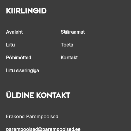
Kiirlingid
Avaleht
Stiiliraamat
Liitu
Toeta
Põhimõtted
Kontakt
Liitu siseringiga
Üldine kontakt
Erakond Parempoolsed
parempoolsed@parempoolsed.ee