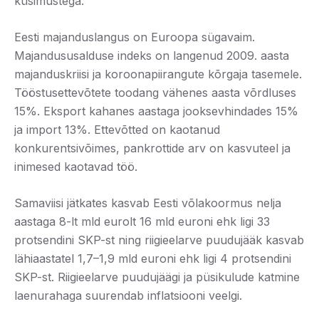
küsimustega.
Eesti majanduslangus on Euroopa sügavaim.
Majandususalduse indeks on langenud 2009. aasta
majanduskriisi ja koroonapiirangute kõrgaja tasemele.
Tööstusettevõtete toodang vähenes aasta võrdluses
15%. Eksport kahanes aastaga jooksevhindades 15%
ja import 13%. Ettevõtted on kaotanud
konkurentsivõimes, pankrottide arv on kasvuteel ja
inimesed kaotavad töö.
Samaviisi jätkates kasvab Eesti võlakoormus nelja
aastaga 8-lt mld eurolt 16 mld euroni ehk ligi 33
protsendini SKP-st ning riigieelarve puudujääk kasvab
lähiaastatel 1,7–1,9 mld euroni ehk ligi 4 protsendini
SKP-st. Riigieelarve puudujäägi ja püsikulude katmine
laenurahaga suurendab inflatsiooni veelgi.