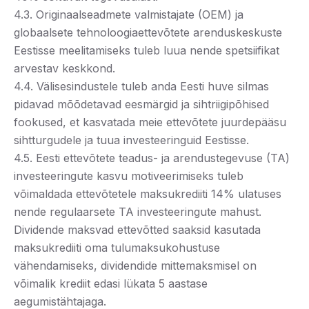
4.3. Originaalseadmete valmistajate (OEM) ja
globaalsete tehnoloogiaettevõtete arenduskeskuste
Eestisse meelitamiseks tuleb luua nende spetsiifikat
arvestav keskkond.
4.4. Välisesindustele tuleb anda Eesti huve silmas
pidavad mõõdetavad eesmärgid ja sihtriigipõhised
fookused, et kasvatada meie ettevõtete juurdepääsu
sihtturgudele ja tuua investeeringuid Eestisse.
4.5. Eesti ettevõtete teadus- ja arendustegevuse (TA)
investeeringute kasvu motiveerimiseks tuleb
võimaldada ettevõtetele maksukrediiti 14% ulatuses
nende regulaarsete TA investeeringute mahust.
Dividende maksvad ettevõtted saaksid kasutada
maksukrediiti oma tulumaksukohustuse
vähendamiseks, dividendide mittemaksmisel on
võimalik krediit edasi lükata 5 aastase
aegumistähtajaga.