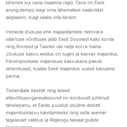
kiiremini kui vana maailma riigid. Täna on Eesti
arengutempo isegi oma lähematest naabritest
aeglasem, kuigi saaks olla kiireim.
Inimeste jõukuse ehk majapidamiste netovara
väärtuse võrdluses jääb Eesti Soomest kaks korda
ning Rootsist ja Taanist üle nelja korra maha.
Jõukuse kasvu eeldus on tugev ja kasvav majandus.
Parempoolsete majanduse kasvukava pakub
lahendused, kuidas Eesti majandus uuesti kasvama
panna.
Tööandjate Keskliit ning teised
ettevõtlusorganisatsioonid on korduvalt juhtinud
tähelepanu, et Eestis puudub sisuline debatt
majanduskasvu käivitamiseks ning selle asemel
tegelevad valitsus ja Riigikogu teisejärguliste