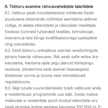
6. Tööturu avamine rahvusvahelistele talentidele
6.1. Valitsus peab kvootidekeskse mõtteviisi Eestit
puudutava sisserände juhtimisel asendama aktiivse
rolliga, et aidata ettevõtetel ja ülikoolidel meelitada
Eestisse kümneid tuhandeid teadlasi, tehnolooge,
insenere ja teisi kõrge kvalifikatsiooniga spetsialiste
ning oskustöölisi.
6.2. Eesti tööturu unikaalsus seisneb ametiühingute
piirava haarde vähesuses. Riik peab selle eelise ära
kasutama, kaotama ajale jalgu jäänud töölepingu
seaduse, piloteerima selle asemel kaasaegseid
töötamise vorme ja looma neid võimaldavaid
regulatsioone.
6.3. Riigi tulude suurendamiseks tuleb valitsusel anda
e-residentsuse programmile uus käik. Eestis makse
maksvate e-residentide poolt loodud ettevõtete arv
peab järgmise kolme aastaga kasvama 100 000-ni. E-