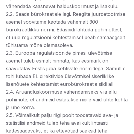
vähendada kaasnevat halduskoormust ja lisakulu.
2.2. Seada bürokraatiale lagi. Reeglite juurdetootmise
asemel soovitame kaotada vähemalt 300
bürokraatlikku normi. Edaspidi lähtuda põhimõttest,
et uue regulatsiooni kehtestamisel peab samaaegselt
tühistama mõne olemasoleva.
2.3. Euroopa regulatsioonide pimesi ülevõtmise
asemel tuleb esmalt hinnata, kas eesmärk on
saavutatav Eestis juba kehtivate normidega. Samuti ei
tohi lubada EL direktiivide ülevõtmisel siseriiklike
lisanõuete kehtestamist eurobürokraatia sildi all.
2.4. Aruandluskoormuse vähendamiseks viia ellu
põhimõte, et andmeid esitatakse riigile vaid ühte kohta
ja ühe korra.
2.5. Võimalikult palju riigi poolt toodetavaid ava- ja
statistilisi andmeid tuleb teha avalikult lihtsasti
kättesaadavaks, et ka ettevõtjad saaksid teha