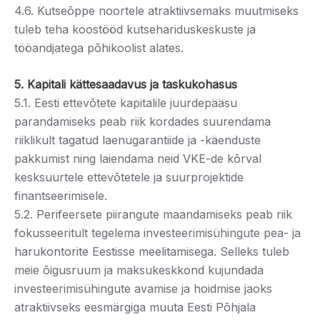
4.6. Kutseõppe noortele atraktiivsemaks muutmiseks
tuleb teha koostööd kutsehariduskeskuste ja
tööandjatega põhikoolist alates.
5. Kapitali kättesaadavus ja taskukohasus
5.1. Eesti ettevõtete kapitalile juurdepääsu
parandamiseks peab riik kordades suurendama
riiklikult tagatud laenugarantiide ja -käenduste
pakkumist ning laiendama neid VKE-de kõrval
kesksuurtele ettevõtetele ja suurprojektide
finantseerimisele.
5.2. Perifeersete piirangute maandamiseks peab riik
fokusseeritult tegelema investeerimisühingute pea- ja
harukontorite Eestisse meelitamisega. Selleks tuleb
meie õigusruum ja maksukeskkond kujundada
investeerimisühingute avamise ja hoidmise jaoks
atraktiivseks eesmärgiga muuta Eesti Põhjala