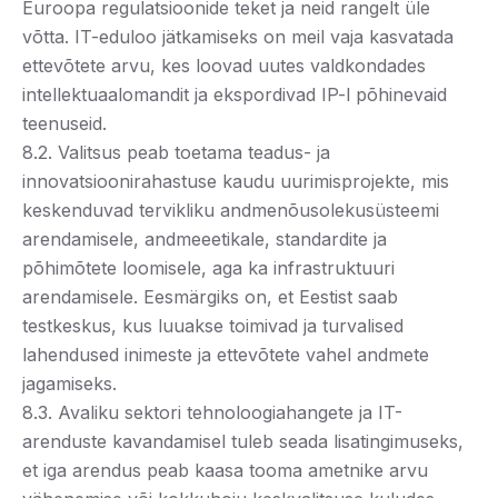
Euroopa regulatsioonide teket ja neid rangelt üle
võtta. IT-eduloo jätkamiseks on meil vaja kasvatada
ettevõtete arvu, kes loovad uutes valdkondades
intellektuaalomandit ja ekspordivad IP-l põhinevaid
teenuseid.
8.2. Valitsus peab toetama teadus- ja
innovatsioonirahastuse kaudu uurimisprojekte, mis
keskenduvad tervikliku andmenõusolekusüsteemi
arendamisele, andmeeetikale, standardite ja
põhimõtete loomisele, aga ka infrastruktuuri
arendamisele. Eesmärgiks on, et Eestist saab
testkeskus, kus luuakse toimivad ja turvalised
lahendused inimeste ja ettevõtete vahel andmete
jagamiseks.
8.3. Avaliku sektori tehnoloogiahangete ja IT-
arenduste kavandamisel tuleb seada lisatingimuseks,
et iga arendus peab kaasa tooma ametnike arvu