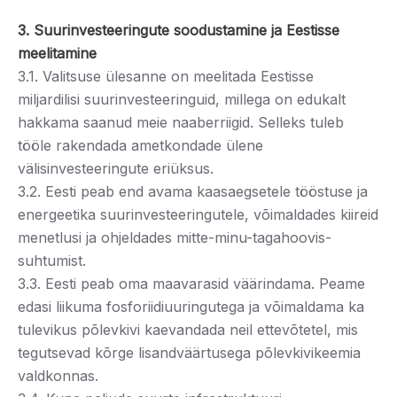
3. Suurinvesteeringute soodustamine ja Eestisse
meelitamine
3.1. Valitsuse ülesanne on meelitada Eestisse
miljardilisi suurinvesteeringuid, millega on edukalt
hakkama saanud meie naaberriigid. Selleks tuleb
tööle rakendada ametkondade ülene
välisinvesteeringute eriüksus.
3.2. Eesti peab end avama kaasaegsetele tööstuse ja
energeetika suurinvesteeringutele, võimaldades kiireid
menetlusi ja ohjeldades mitte-minu-tagahoovis-
suhtumist.
3.3. Eesti peab oma maavarasid väärindama. Peame
edasi liikuma fosforiidiuuringutega ja võimaldama ka
tulevikus põlevkivi kaevandada neil ettevõtetel, mis
tegutsevad kõrge lisandväärtusega põlevkivikeemia
valdkonnas.