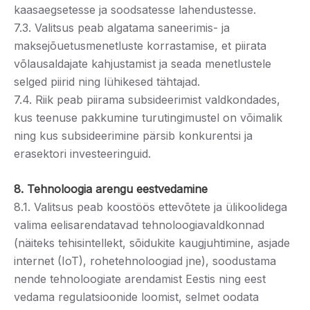
kaasaegsetesse ja soodsatesse lahendustesse.
7.3. Valitsus peab algatama saneerimis- ja
maksejõuetusmenetluste korrastamise, et piirata
võlausaldajate kahjustamist ja seada menetlustele
selged piirid ning lühikesed tähtajad.
7.4. Riik peab piirama subsideerimist valdkondades,
kus teenuse pakkumine turutingimustel on võimalik
ning kus subsideerimine pärsib konkurentsi ja
erasektori investeeringuid.
8. Tehnoloogia arengu eestvedamine
8.1. Valitsus peab koostöös ettevõtete ja ülikoolidega
valima eelisarendatavad tehnoloogiavaldkonnad
(näiteks tehisintellekt, sõidukite kaugjuhtimine, asjade
internet (IoT), rohetehnoloogiad jne), soodustama
nende tehnoloogiate arendamist Eestis ning eest
vedama regulatsioonide loomist, selmet oodata