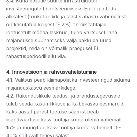
3.4. Kuna paljude suurte infrastruktuuri
investeeringute finantseerimiseks Euroopa Liidu
allikatest (tõukefondide ja taasterahastu vahenditest
on kasutatud kõigest 1- 2%) on riik tähtajad
lootusetult mööda lasknud, tuleb valitsusel raha
majandusse suunamiseks välja pakkuda uued
projektid, mida on võimalik praegusel EL
rahastusperioodil ellu viia.
4. Innovatsioon ja rahvusvahelistumine
4.1. Valitsus peab kliimapoliitika investeeringud siduma
majanduskasvu eesmärkidega.
4.2. Rakenduslikule teadus- ja arendustegevusele
tuleb seada kasumlikkuse ja käibekasvu eesmärgid:
kaks aastat pärast toetuse saamist peab
lisandväärtuse kasv töötaja kohta olema vähemalt
15% ja müügitulu kasv töötaja kohta vähemalt 15-
40% sõltuvalt tegevusalast.