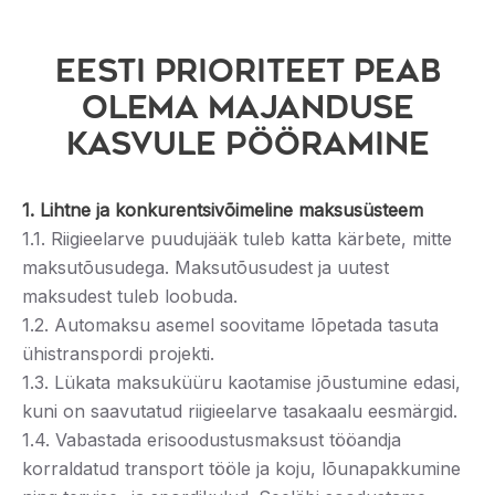
Eesti prioriteet peab
olema majanduse
kasvule pööramine
1. Lihtne ja konkurentsivõimeline maksusüsteem
1.1. Riigieelarve puudujääk tuleb katta kärbete, mitte
maksutõusudega. Maksutõusudest ja uutest
maksudest tuleb loobuda.
1.2. Automaksu asemel soovitame lõpetada tasuta
ühistranspordi projekti.
1.3. Lükata maksuküüru kaotamise jõustumine edasi,
kuni on saavutatud riigieelarve tasakaalu eesmärgid.
1.4. Vabastada erisoodustusmaksust tööandja
korraldatud transport tööle ja koju, lõunapakkumine