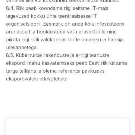
vähenemise või kokkuhoiu keskvalitsuse kuludes.
8.4. Riik peab koondama riigi seitsme IT-maja
tegevused kokku ühte tsentraalsesse IT
organisatsiooni. Eesmärk on anda kõik infosüsteemi
arendused ja hooldustööd välja erasektorile ning
piirata riigi rolli valdkonnas toote omaniku ja hankija
ülesannetega.
8.5. Küberturbe rakenduste ja e-riigi teenuste
ekspordi mahu kasvatamiseks peab Eesti riik käituma
targa tellijana ja olema referentsi pakkujaks
eksportivatele ettevõtetele.