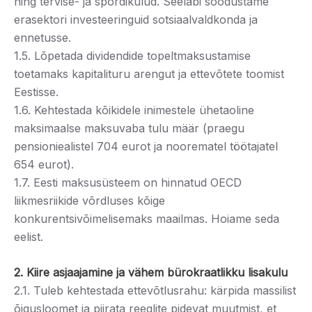
ning tervise- ja spordikulud. Seeläbi soodustame
erasektori investeeringuid sotsiaalvaldkonda ja
ennetusse.
1.5. Lõpetada dividendide topeltmaksustamise
toetamaks kapitalituru arengut ja ettevõtete toomist
Eestisse.
1.6. Kehtestada kõikidele inimestele ühetaoline
maksimaalse maksuvaba tulu määr (praegu
pensioniealistel 704 eurot ja noorematel töötajatel
654 eurot).
1.7. Eesti maksusüsteem on hinnatud OECD
liikmesriikide võrdluses kõige
konkurentsivõimelisemaks maailmas. Hoiame seda
eelist.
2. Kiire asjaajamine ja vähem bürokraatlikku lisakulu
2.1. Tuleb kehtestada ettevõtlusrahu: kärpida massilist
õigusloomet ja piirata reeglite pidevat muutmist, et