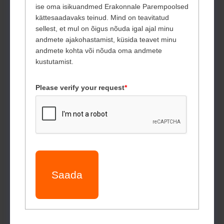
ise oma isikuandmed Erakonnale Parempoolsed
kättesaadavaks teinud. Mind on teavitatud
sellest, et mul on õigus nõuda igal ajal minu
andmete ajakohastamist, küsida teavet minu
andmete kohta või nõuda oma andmete
kustutamist.
Please verify your request
*
Saada