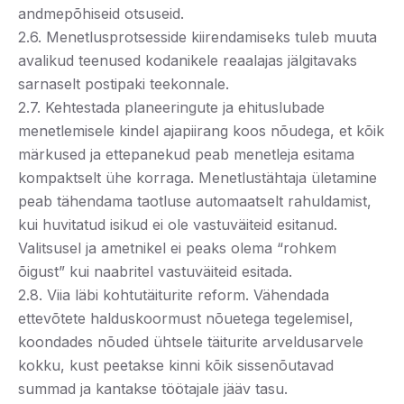
andmepõhiseid otsuseid.
2.6. Menetlusprotsesside kiirendamiseks tuleb muuta
avalikud teenused kodanikele reaalajas jälgitavaks
sarnaselt postipaki teekonnale.
2.7. Kehtestada planeeringute ja ehituslubade
menetlemisele kindel ajapiirang koos nõudega, et kõik
märkused ja ettepanekud peab menetleja esitama
kompaktselt ühe korraga. Menetlustähtaja ületamine
peab tähendama taotluse automaatselt rahuldamist,
kui huvitatud isikud ei ole vastuväiteid esitanud.
Valitsusel ja ametnikel ei peaks olema “rohkem
õigust” kui naabritel vastuväiteid esitada.
2.8. Viia läbi kohtutäiturite reform. Vähendada
ettevõtete halduskoormust nõuetega tegelemisel,
koondades nõuded ühtsele täiturite arveldusarvele
kokku, kust peetakse kinni kõik sissenõutavad
summad ja kantakse töötajale jääv tasu.