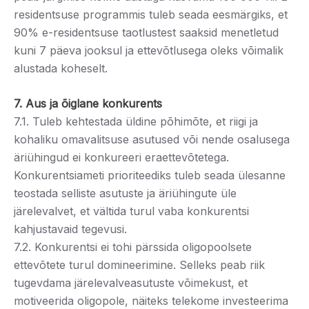
residentsuse programmis tuleb seada eesmärgiks, et
90% e-residentsuse taotlustest saaksid menetletud
kuni 7 päeva jooksul ja ettevõtlusega oleks võimalik
alustada koheselt.
7. Aus ja õiglane konkurents
7.1. Tuleb kehtestada üldine põhimõte, et riigi ja
kohaliku omavalitsuse asutused või nende osalusega
äriühingud ei konkureeri eraettevõtetega.
Konkurentsiameti prioriteediks tuleb seada ülesanne
teostada selliste asutuste ja äriühingute üle
järelevalvet, et vältida turul vaba konkurentsi
kahjustavaid tegevusi.
7.2. Konkurentsi ei tohi pärssida oligopoolsete
ettevõtete turul domineerimine. Selleks peab riik
tugevdama järelevalveasutuste võimekust, et
motiveerida oligopole, näiteks telekome investeerima