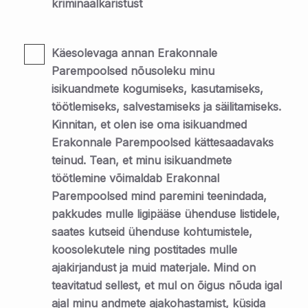
kriminaalkaristust
Käesolevaga annan Erakonnale
Parempoolsed nõusoleku minu
isikuandmete kogumiseks, kasutamiseks,
töötlemiseks, salvestamiseks ja säilitamiseks.
Kinnitan, et olen ise oma isikuandmed
Erakonnale Parempoolsed kättesaadavaks
teinud. Tean, et minu isikuandmete
töötlemine võimaldab Erakonnal
Parempoolsed mind paremini teenindada,
pakkudes mulle ligipääse ühenduse listidele,
saates kutseid ühenduse kohtumistele,
koosolekutele ning postitades mulle
ajakirjandust ja muid materjale. Mind on
teavitatud sellest, et mul on õigus nõuda igal
ajal minu andmete ajakohastamist, küsida