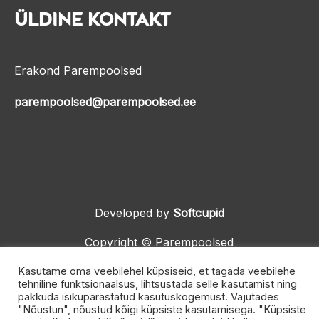
Üldine kontakt
Erakond Parempoolsed
parempoolsed@parempoolsed.ee
Developed by
Softcupid
Copyright © Parempoolsed
Kasutame oma veebilehel küpsiseid, et tagada veebilehe
tehniline funktsionaalsus, lihtsustada selle kasutamist ning
pakkuda isikupärastatud kasutuskogemust. Vajutades
"Nõustun", nõustud kõigi küpsiste kasutamisega. "Küpsiste