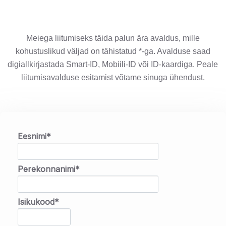
Meiega liitumiseks täida palun ära avaldus, mille
kohustuslikud väljad on tähistatud *-ga. Avalduse saad
digiallkirjastada Smart-ID, Mobiili-ID või ID-kaardiga. Peale
liitumisavalduse esitamist võtame sinuga ühendust.
Eesnimi*
Perekonnanimi*
Isikukood*