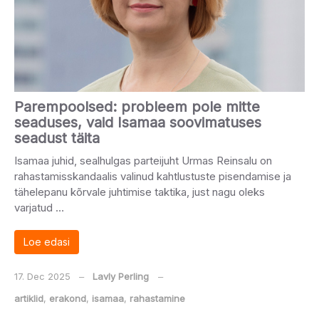
Parempoolsed: probleem pole mitte
seaduses, vaid Isamaa soovimatuses
seadust täita
Isamaa juhid, sealhulgas parteijuht Urmas Reinsalu on
rahastamisskandaalis valinud kahtlustuste pisendamise ja
tähelepanu kõrvale juhtimise taktika, just nagu oleks
varjatud …
Loe edasi
17. Dec 2025
‒
Lavly Perling
‒
artiklid
,
erakond
,
isamaa
,
rahastamine