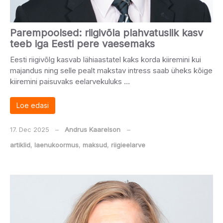
Parempoolsed: riigivõla plahvatuslik kasv
teeb iga Eesti pere vaesemaks
Eesti riigivõlg kasvab lähiaastatel kaks korda kiiremini kui
majandus ning selle pealt makstav intress saab üheks kõige
kiiremini paisuvaks eelarvekuluks …
Loe edasi
17. Dec 2025
‒
Andrus Kaarelson
‒
artiklid
,
laenukoormus
,
maksud
,
riigieelarve