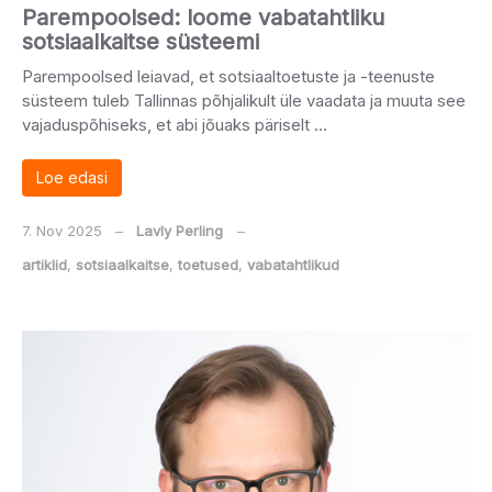
Parempoolsed: loome vabatahtliku
sotsiaalkaitse süsteemi
Parempoolsed leiavad, et sotsiaaltoetuste ja -teenuste
süsteem tuleb Tallinnas põhjalikult üle vaadata ja muuta see
vajaduspõhiseks, et abi jõuaks päriselt …
Loe edasi
7. Nov 2025
‒
Lavly Perling
‒
artiklid
,
sotsiaalkaitse
,
toetused
,
vabatahtlikud