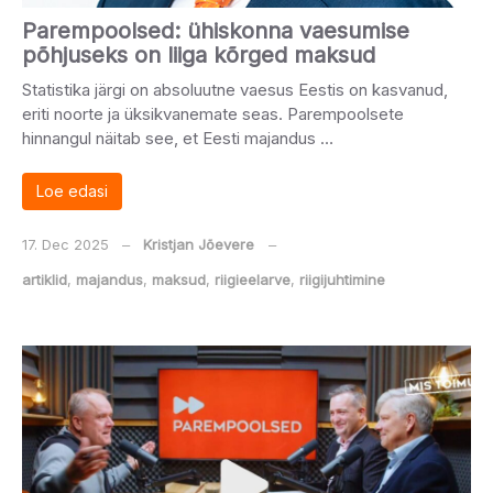
Parempoolsed: ühiskonna vaesumise
põhjuseks on liiga kõrged maksud
Statistika järgi on absoluutne vaesus Eestis on kasvanud,
eriti noorte ja üksikvanemate seas. Parempoolsete
hinnangul näitab see, et Eesti majandus …
Loe edasi
17. Dec 2025
‒
Kristjan Jõevere
‒
artiklid
,
majandus
,
maksud
,
riigieelarve
,
riigijuhtimine