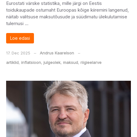
Eurostati värske statistika, mille järgi on Eestis
toidukaupade ostumaht Euroopas kõige kiiremini langenud,
näitab valitsuse maksutõusude ja süüdimatu ülekulutamise
tulemusi …
Loe edasi
17. Dec 2025
‒
Andrus Kaarelson
‒
artiklid
,
inflatsioon
,
julgeolek
,
maksud
,
riigieelarve