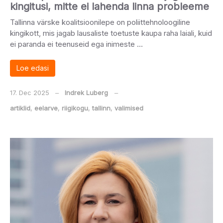
kingitusi, mitte ei lahenda linna probleeme
Tallinna värske koalitsioonilepe on poliittehnoloogiline
kingikott, mis jagab lausaliste toetuste kaupa raha laiali, kuid
ei paranda ei teenuseid ega inimeste …
Loe edasi
17. Dec 2025
‒
Indrek Luberg
‒
artiklid
,
eelarve
,
riigikogu
,
tallinn
,
valimised