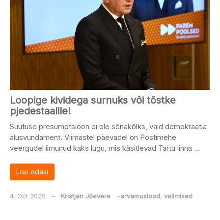
Loopige kividega surnuks vôi tõstke
pjedestaalile!
Süütuse presumptsioon ei ole sônakôlks, vaid demokraatia
alusvundament. Viimastel päevadel on Postimehe
veergudel ilmunud kaks lugu, mis käsitlevad Tartu linna …
Loe edasi
4. Oct 2025
‒
Kristjan Jõevere
‒
arvamuslood
,
valimised