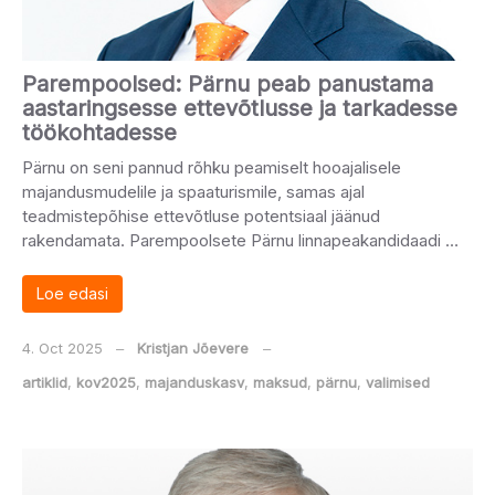
Parempoolsed: Pärnu peab panustama
aastaringsesse ettevõtlusse ja tarkadesse
töökohtadesse
Pärnu on seni pannud rõhku peamiselt hooajalisele
majandusmudelile ja spaaturismile, samas ajal
teadmistepõhise ettevõtluse potentsiaal jäänud
rakendamata. Parempoolsete Pärnu linnapeakandidaadi …
Loe edasi
4. Oct 2025
‒
Kristjan Jõevere
‒
artiklid
,
kov2025
,
majanduskasv
,
maksud
,
pärnu
,
valimised