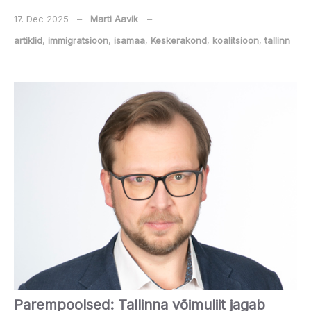
17. Dec 2025
‒
Marti Aavik
‒
artiklid
,
immigratsioon
,
isamaa
,
Keskerakond
,
koalitsioon
,
tallinn
Parempoolsed: Tallinna võimuliit jagab