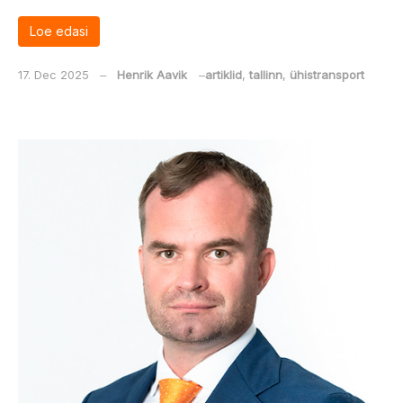
Loe edasi
17. Dec 2025
‒
Henrik Aavik
‒
artiklid
,
tallinn
,
ühistransport