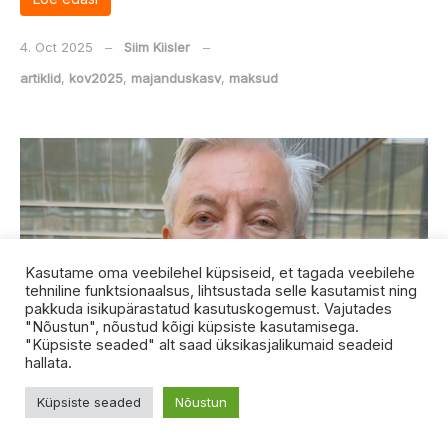
4. Oct 2025
‒
Siim Kiisler
‒
artiklid
,
kov2025
,
majanduskasv
,
maksud
Kasutame oma veebilehel küpsiseid, et tagada veebilehe
tehniline funktsionaalsus, lihtsustada selle kasutamist ning
pakkuda isikupärastatud kasutuskogemust. Vajutades
"Nõustun", nõustud kõigi küpsiste kasutamisega.
"Küpsiste seaded" alt saad üksikasjalikumaid seadeid
hallata.
Küpsiste seaded
Nõustun