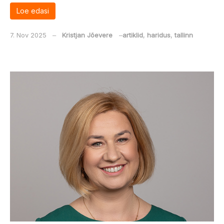
Loe edasi
7. Nov 2025
‒
Kristjan Jõevere
‒
artiklid
,
haridus
,
tallinn