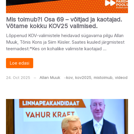
Mis toimub?! Osa 69 – võitjad ja kaotajad.
Võtame kokku KOV25 valimised.
Lõppenud KOV-valimistele heidavad sügavama pilgu Allan
Muuk, Tõnis Kons ja Siim Kiisler. Saates kuuled järgmistest
teemadest:*Kes on kohalike valimiste kaotajad …
Loe edasi
24. Oct 2025
‒
Allan Muuk
‒
kov
,
kov2025
,
mistoimub
,
videod