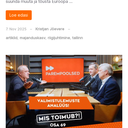
suunda muuta ja tõusta Euroopa …
Loe edasi
7. Nov 2025
‒
Kristjan Jõevere
‒
artiklid
,
majanduskasv
,
riigijuhtimine
,
tallinn