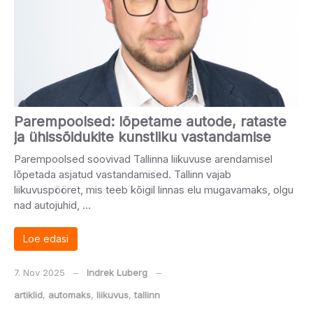
Parempoolsed: lõpetame autode, rataste
ja ühissõidukite kunstliku vastandamise
Parempoolsed soovivad Tallinna liikuvuse arendamisel
lõpetada asjatud vastandamised. Tallinn vajab
liikuvuspööret, mis teeb kõigil linnas elu mugavamaks, olgu
nad autojuhid, …
Loe edasi
7. Nov 2025
‒
Indrek Luberg
‒
artiklid
,
automaks
,
liikuvus
,
tallinn