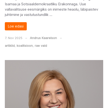
Isamaa ja Sotsiaaldemokraatliku Erakonnaga. Uue
vallavalitsuse eesmärgiks on inimeste heaolu, läbipaistev
juhtimine ja vastutustundlik …
Loe edasi
7. Nov 2025
‒
Andrus Kaarelson
‒
artiklid
,
koalitsioon
,
rae vald