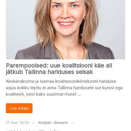
Parempoolsed: uue koalitsiooni käe all
jätkub Tallinna hariduses seisak
Keskerakonna ja Isamaa koalitsioonikõnelustel hariduse
asjus kokku lepitu ei anna Tallinna haridusele uut kurssi ega
kvaliteeti, sest kaks suurimat muret …
Loe edasi
17. Dec 2025
‒
Kristjan Jõevere
‒