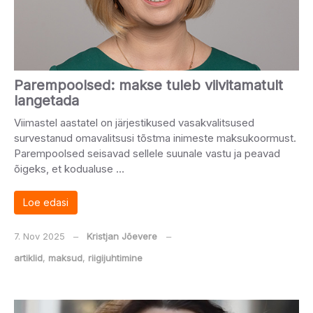
Parempoolsed: makse tuleb viivitamatult
langetada
Viimastel aastatel on järjestikused vasakvalitsused
survestanud omavalitsusi tõstma inimeste maksukoormust.
Parempoolsed seisavad sellele suunale vastu ja peavad
õigeks, et kodualuse …
Loe edasi
7. Nov 2025
‒
Kristjan Jõevere
‒
artiklid
,
maksud
,
riigijuhtimine