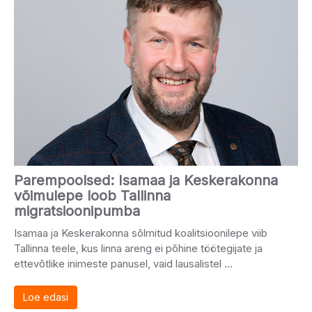
Parempoolsed: Isamaa ja Keskerakonna
võimulepe loob Tallinna
migratsioonipumba
Isamaa ja Keskerakonna sõlmitud koalitsioonilepe viib
Tallinna teele, kus linna areng ei põhine töötegijate ja
ettevõtlike inimeste panusel, vaid lausalistel …
Loe edasi