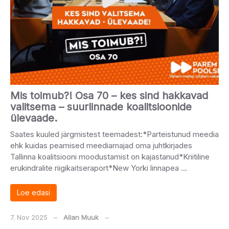
Mis toimub?! Osa 70 – kes sind hakkavad
valitsema – suurlinnade koalitsioonide
ülevaade.
Saates kuuled järgmistest teemadest:*Parteistunud meedia
ehk kuidas peamised meediamajad oma juhtkirjades
Tallinna koalitsiooni moodustamist on kajastanud*Kriitiline
erukindralite riigikaitseraport*New Yorki linnapea …
Loe edasi
7. Nov 2025
‒
Allan Muuk
‒