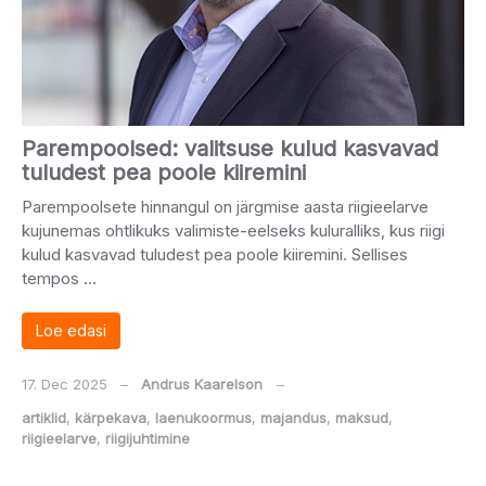
Parempoolsed: valitsuse kulud kasvavad
tuludest pea poole kiiremini
Parempoolsete hinnangul on järgmise aasta riigieelarve
kujunemas ohtlikuks valimiste-eelseks kuluralliks, kus riigi
kulud kasvavad tuludest pea poole kiiremini. Sellises
tempos …
Loe edasi
17. Dec 2025
‒
Andrus Kaarelson
‒
artiklid
,
kärpekava
,
laenukoormus
,
majandus
,
maksud
,
riigieelarve
,
riigijuhtimine