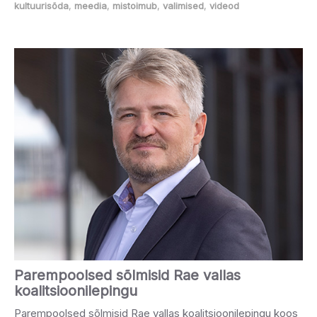
kultuurisõda
,
meedia
,
mistoimub
,
valimised
,
videod
Parempoolsed sõlmisid Rae vallas
koalitsioonilepingu
Parempoolsed sõlmisid Rae vallas koalitsioonilepingu koos