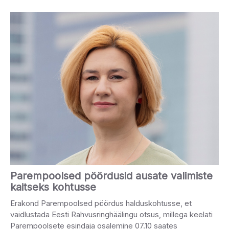
Parempoolsed pöördusid ausate valimiste
kaitseks kohtusse
Erakond Parempoolsed pöördus halduskohtusse, et
vaidlustada Eesti Rahvusringhäälingu otsus, millega keelati
Parempoolsete esindaja osalemine 07.10 saates