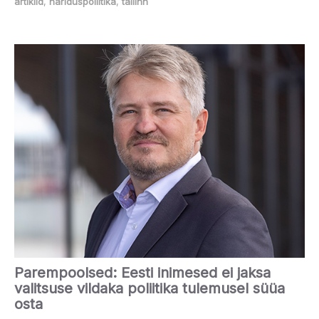
artiklid
,
hariduspoliitika
,
tallinn
Parempoolsed: Eesti inimesed ei jaksa
valitsuse vildaka poliitika tulemusel süüa
osta