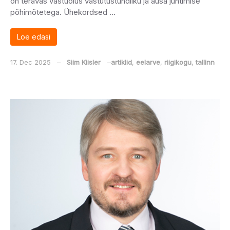
on teravas vastuolus vastutustundliku ja ausa juhtimise
põhimõtetega. Ühekordsed …
Loe edasi
17. Dec 2025
‒
Siim Kiisler
‒
artiklid
,
eelarve
,
riigikogu
,
tallinn