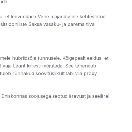
uda.
õju, et leevendada Vene majandusele kehtestatud
itsiooniliste Saksa vasaku- ja parema tiiva
tmele hübriidsõja tunnusele. Kõigepealt eeldus, et
l vaja Läänt kiiresti mõjutada. See tähendab
uleb rünnakud soovituslikult läbi viia proxy
 ühiskonnas soojusega seotud ärevust ja seejärel