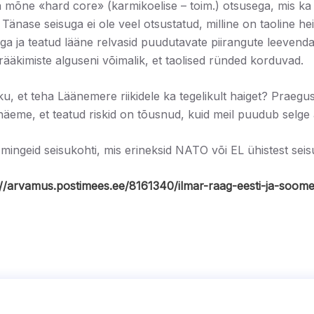
 mõne «hard core»​ (karmikoelise – toim.) otsusega, mis ka 
Tänase seisuga ei ole veel otsustatud, milline on taoline he
ga ja teatud lääne relvasid puudutavate piirangute leevend
ääkimiste alguseni võimalik, et taolised ründed korduvad.
u, et teha Läänemere riikidele ka tegelikult haiget? Praegu
näeme, et teatud riskid on tõusnud, kuid meil puudub selg
 mingeid seisukohti, mis erineksid NATO või EL ühistest sei
://arvamus.postimees.ee/8161340/ilmar-raag-eesti-ja-soom