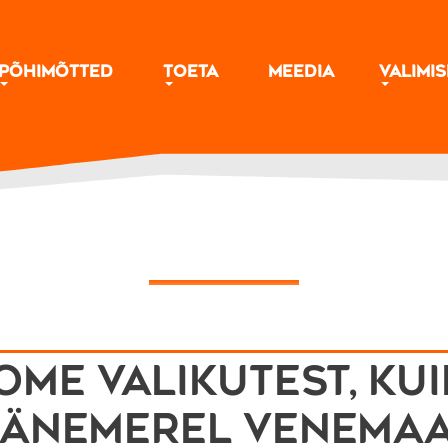
Põhimõtted
Toeta
Meedia
Valimi
ome valikutest, ku
änemerel Venema