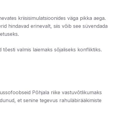
nevates kriisisimulatsioonides väga pikka aega.
id hindavad erinevalt, siis võib see süvendada
oetuseks.
tõesti valmis laiemaks sõjaliseks konfliktiks.
russofoobseid Põhjala riike vastuvõtlikumaks
dunud, et senine tegevus rahuläbirääkimiste