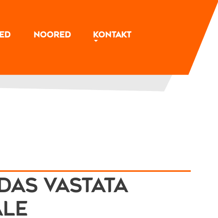
sed
Noored
Kontakt
idas vastata
ale