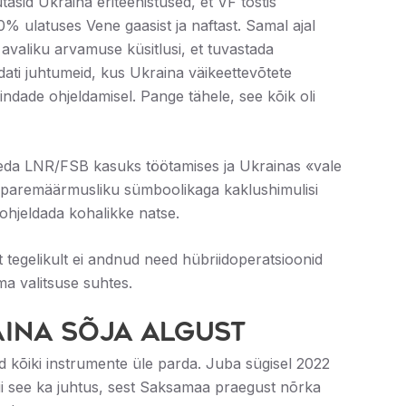
tasid Ukraina eriteenistused, et VF tõstis
60% ulatuses Vene gaasist ja naftast. Samal ajal
avaliku arvamuse küsitlusi, et tuvastada
eldati juhtumeid, kus Ukraina väikeettevõtete
ndade ohjeldamisel. Pange tähele, see kõik oli
 teda LNR/FSB kasuks töötamises ja Ukrainas «vale
da paremäärmusliku sümboolikaga kaklushimulisi
 ohjeldada kohalikke natse.
 tegelikult ei andnud need hübriidoperatsioonid
ma valitsuse suhtes.
aina sõja algust
ud kõiki instrumente üle parda. Juba sügisel 2022
ii see ka juhtus, sest Saksamaa praegust nõrka