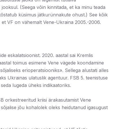
a jooksul. (Seega võin kinnitada, et ka minu teada
ks tõstatub küsimus jätkurünnakute ohust.) See kõik
d, et VF on vähemalt Vene-Ukraina 2005.-2006.
de eskalatsioonist. 2020. aastal sai Kremlis
1. aastal toimus esimene Vene vägede koondamine
õjaliseks erioperatsiooniks». Sellega alustati alles
jaks Ukrainas ulatuslik agentuur. FSB 5. teenistuse
 seda lugeda üheks indikaatoriks.
B orkestreeritud kriisi ärakasutamist Vene
sõjalise jõu kohalolek oleks heidutanud igasugust