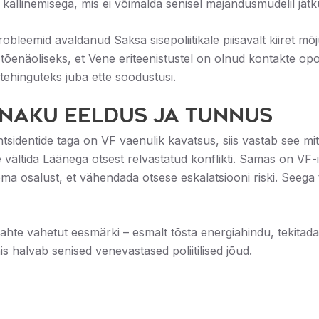
allinemisega, mis ei võimalda senisel majandusmudelil jätk
obleemid avaldanud Saksa sisepoliitikale piisavalt kiiret m
tõenäoliseks, et Vene eriteenistustel on olnud kontakte opos
a tehinguteks juba ette soodustusi.
naku eeldus ja tunnus
tsidentide taga on VF vaenulik kavatsus, siis vastab see mi
vältida Läänega otsest relvastatud konflikti. Samas on VF-i
ma osalust, et vähendada otsese eskalatsiooni riski. Seega t
hte vahetut eesmärki – esmalt tõsta energiahindu, tekitada
mis halvab senised venevastased poliitilised jõud.