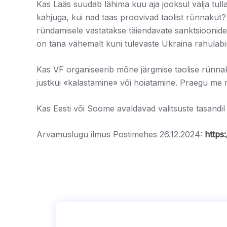
Kas Lääs suudab lähima kuu aja jooksul välja tulla
kahjuga, kui nad taas proovivad taolist rünnakut? 
ründamisele vastatakse täiendavate sanktsioonide
on täna vähemalt kuni tulevaste Ukraina rahuläbir
Kas VF organiseerib mõne järgmise taolise rünnak
justkui «kalastamine» või hoiatamine. Praegu me 
Kas Eesti või Soome avaldavad valitsuste tasandil
Arvamuslugu ilmus Postimehes 26.12.2024:
https