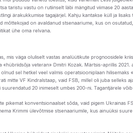
sa taristu vastu on rutiinselt läbi mängitud viimase 20 aast
Estlingi ärakukkumise tagajärjel. Kahju kantakse küll ja lisa
ised mõttekojad on avaldanud stsenaariume, kus on osutatu
iitikat ühe oma relvana.
, mis väga oluliselt vastas analüütikute prognoosidele kriisi
a «hübriidsõja veteran» Dmitri Kozak. Märtsis-aprillis 202
olnud sel hetkel veel valmis operatsiooniplaan hilisemaks «s
i mitte VF Kindralstaap, vaid FSB, millel oli juba selleks a
ali suurendatud 20 inimeselt umbes 200-ni. Tagantjärele võib
ette pikemat konventsionaalset sõda, vaid pigem Ukrainas FS
nema Krimmi ülevõtmise stsenaariumile, kus ainuüksi suure 