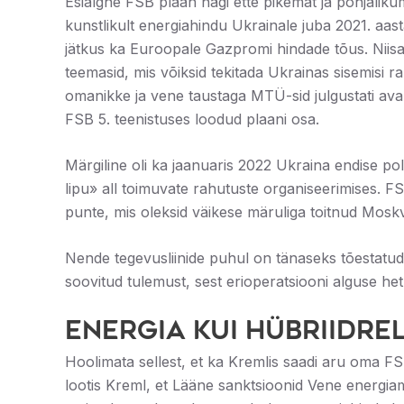
Esialgne FSB plaan nägi ette pikemat ja põhjalikuma
kunstlikult energiahindu Ukrainale juba 2021. aasta
jätkus ka Euroopale Gazpromi hindade tõus. Niisam
teemasid, mis võiksid tekitada Ukrainas sisemisi ra
omanikke ja vene taustaga MTÜ-sid julgustati aval
FSB 5. teenistuses loodud plaani osa.
Märgiline oli ka jaanuaris 2022 Ukraina endise p
lipu» all toimuvate rahutuste organiseerimises. 
punte, mis oleksid väikese märuliga toitnud Moskva 
Nende tegevusliinide puhul on tänaseks tõestatud 
soovitud tulemust, sest erioperatsiooni alguse he
Energia kui hübriidre
Hoolimata sellest, et ka Kremlis saadi aru oma FSB
lootis Kreml, et Lääne sanktsioonid Vene energia