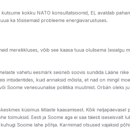
ks kutsume kokku NATO konsultatsioonid, EL avaldab pahameel
sa tuua ka tõsisemaid probleeme energiavarustuses.
d mereliikluses, võib see kaasa tuua olulisema (esialgu m
elaste vahetu eesmärk seisneb soovis sundida Lääne riike (
neis intsidentides, kuid annaksid mõista, et nad on mingil m
 või Soome venesuunalise poliitika muutmist. Orbán oleks j
keskmes küsimus liitlaste kaasamisest. Kõik neljapäevasel 
e toimuksid. Eesti ja Soome aga ei saa täiesti iseseisvalt lub
uhugi Soome lahe põhja. Karmimad otsused vajaksid põhiliste