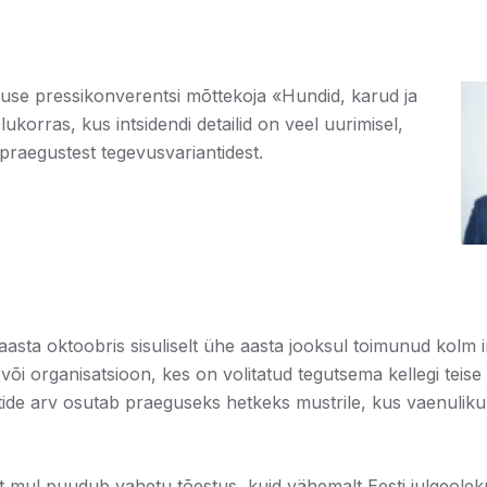
use pressikonverentsi mõttekoja «Hundid, karud ja
lukorras, kus intsidendi detailid on veel uurimisel,
 praegustest tegevusvariantidest.
ta oktoobris sisuliselt ühe aasta jooksul toimunud kolm i
k või organisatsioon, kes on volitatud tegutsema kellegi teise
ntide arv osutab praeguseks hetkeks mustrile, kus vaenulik
t mul puudub vahetu tõestus, kuid vähemalt Eesti julgeolek