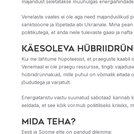
majandust seletatakse muuhulgas energiahindade k
Venelaste vaates ei ole aga need majanduslikud pr
sanktsioone ja lõpetada abi Ukrainale. Mina pean 
poliitikutega, et anda neile tulevaste gaasi ja naft
Käesoleva hübriidrün
Kui me lähtume hüpoteesist, et praeguste kaabli in
Venemaal ei ole praegu ressursse, tingib vajaduse 
hübriidrünnakuid, mille puhul on võimalik eitada o
jõududega ja varjatult.
Energiataristu vastu suunatud sabotaaž kannab ka
eeldada, et see kõik vormub poliitiliseks kriisiks, 
Mida teha?
Eesti ja Soome ette on pandud dilemma: