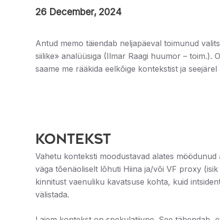
26 December, 2024
Antud memo täiendab neljapäeval toimunud valits
siilike» analüüsiga (Ilmar Raagi huumor – toim.). O
saame me rääkida eelkõige kontekstist ja seejärel
Kontekst
Vahetu konteksti moodustavad alates möödunud aas
väga tõenäoliselt lõhuti Hiina ja/või VF proxy (isi
kinnitust vaenuliku kavatsuse kohta, kuid intside
välistada.
Laiem kontekst on spekulatiivne. See tähendab, e