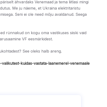
päriselt ähvardaks Venemaad ja tema liitlasi mingi
idutus. Me ju näeme, et Ukraina elektritaristu
amisega. Seni ei ole need mõju avaldanud. Seega
sed rünnakud on kogu oma vastikuses siiski vaid
e arusaamine VF eesmärkidest.
sukohtadest? See oleks halb areng.
e-valikutest-kuidas-vastata-laanemerel-venemaale