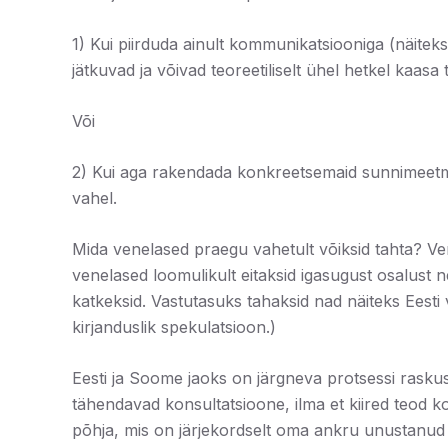
1) Kui piirduda ainult kommunikatsiooniga (näite
jätkuvad ja võivad teoreetiliselt ühel hetkel kaa
Või
2) Kui aga rakendada konkreetsemaid sunnimeetmei
vahel.
Mida venelased praegu vahetult võiksid tahta? Ven
venelased loomulikult eitaksid igasugust osalust 
katkeksid. Vastutasuks tahaksid nad näiteks Eesti
kirjanduslik spekulatsioon.)
Eesti ja Soome jaoks on järgneva protsessi raskus
tähendavad konsultatsioone, ilma et kiired teod koh
põhja, mis on järjekordselt oma ankru unustanud k