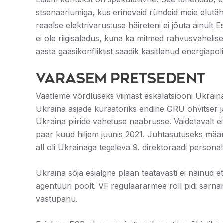
stsenaariumiga, kus erinevaid ründeid meie elutäht
reaalse elektrivarustuse häireteni ei jõuta ainult 
ei ole riigisaladus, kuna ka mitmed rahvusvahel
aasta gaasikonfliktist saadik käsitlenud energiapol
Varasem pretsedent
Vaatleme võrdluseks viimast eskalatsiooni Ukrainas
Ukraina asjade kuraatoriks endine GRU ohvitser j
Ukraina piiride vahetuse naabrusse. Väidetavalt ei 
paar kuud hiljem juunis 2021. Juhtasutuseks määrat
all oli Ukrainaga tegeleva 9. direktoraadi person
Ukraina sõja esialgne plaan teatavasti ei näinud 
agentuuri poolt. VF regulaararmee roll pidi sarna
vastupanu.