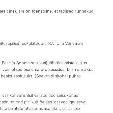
t jne), siis on tõenäoline, et taolised rünnakud
ittesõjalise) eskalatsiooni NATO ja Venemaa
Eesti ja Soome suu läbi) läbirääkimistele, kus
oel võimelised osalema protsessides, kus rünnakud
u heaks eeskujuks. (See on siinkohal puhas
pressikonverentsil väljaöeldud seisukohad
ada, et nad piltlikult öeldes lasevad iga laeva
 sõjaliste liitlaste nõusolekut, sest meie