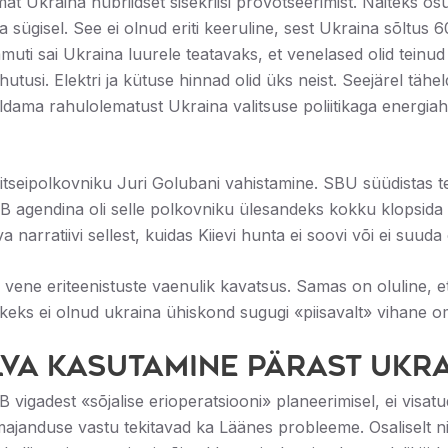
t Ukraina hübriidset sisekriisi provotseerimist. Näiteks osu
 sügisel. See ei olnud eriti keeruline, sest Ukraina sõltus 
uti sai Ukraina luurele teatavaks, et venelased olid teinud 
hutusi. Elektri ja kütuse hinnad olid üks neist. Seejärel täh
dama rahulolematust Ukraina valitsuse poliitikaga energiahi
olitseipolkovniku Juri Golubani vahistamine. SBU süüdistas
FSB agendina oli selle polkovniku ülesandeks kokku klopsi
narratiivi sellest, kuidas Kiievi hunta ei soovi või ei suuda
vene eriteenistuste vaenulik kavatsus. Samas on oluline, et
tkeks ei olnud ukraina ühiskond sugugi «piisavalt» vihane o
lva kasutamine pärast Ukr
 vigadest «sõjalise erioperatsiooni» planeerimisel, ei visat
majanduse vastu tekitavad ka Läänes probleeme. Osaliselt n