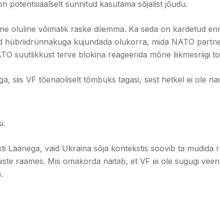
on potentsiaalselt sunnitud kasutama sõjalist jõudu.
ine oluline võimalik raske dilemma. Ka seda on kardetud eri
ad hübriidrünnakuga kujundada olukorra, mida NATO partner
TO suutlikkust terve blokina reageerida mõne liikmesriigi t
siis VF tõenäoliselt tõmbuks tagasi, sest hetkel ei ole nad 
i.
ikti Läänega, vaid Ukraina sõja kontekstis soovib ta mudida 
ste raames. Mis omakorda näitab, et VF ei ole sugugi veen
.