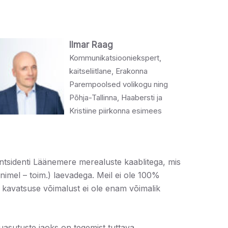
Ilmar Raag
Kommunikatsiooniekspert,
kaitseliitlane, Erakonna
Parempoolsed volikogu ning
Põhja-Tallinna, Haabersti ja
Kristiine piirkonna esimees
ntsidenti Läänemere merealuste kaablitega, mis
 nimel – toim.) laevadega. Meil ei ole 100%
u kavatsuse võimalust ei ole enam võimalik
uasutuste jaoks on tegemist tuttava