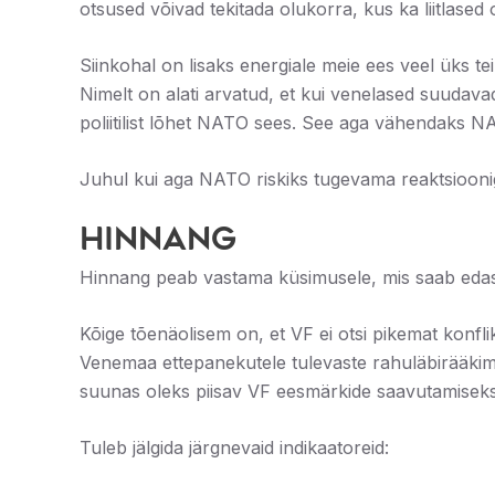
otsused võivad tekitada olukorra, kus ka liitlased 
Siinkohal on lisaks energiale meie ees veel üks te
Nimelt on alati arvatud, et kui venelased suudav
poliitilist lõhet NATO sees. See aga vähendaks NA
Juhul kui aga NATO riskiks tugevama reaktsiooniga, 
Hinnang
Hinnang peab vastama küsimusele, mis saab edas
Kõige tõenäolisem on, et VF ei otsi pikemat konfl
Venemaa ettepanekutele tulevaste rahuläbirääkimi
suunas oleks piisav VF eesmärkide saavutamiseks
Tuleb jälgida järgnevaid indikaatoreid: