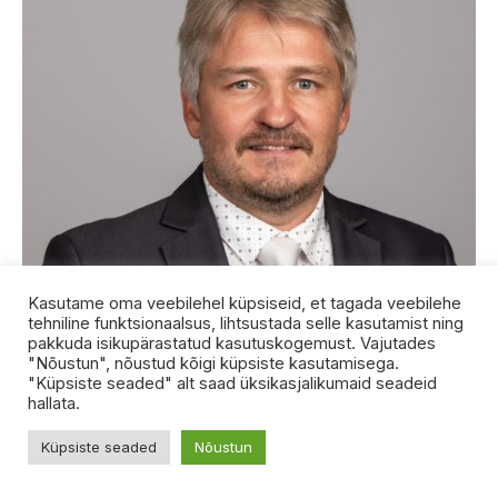
Kasutame oma veebilehel küpsiseid, et tagada veebilehe
Parempoolsed: käibemaks peab langema
tehniline funktsionaalsus, lihtsustada selle kasutamist ning
20 protsendile!
pakkuda isikupärastatud kasutuskogemust. Vajutades
"Nõustun", nõustud kõigi küpsiste kasutamisega.
Parempoolsed on seisukohal, et Eesti ei vaja rohkem
"Küpsiste seaded" alt saad üksikasjalikumaid seadeid
maksuerandeid. Selle asemel tuleb langetada üldine
hallata.
käibemaksumäär 20 protsendile. Parempoolsete volikogu
esimees …
Küpsiste seaded
Nõustun