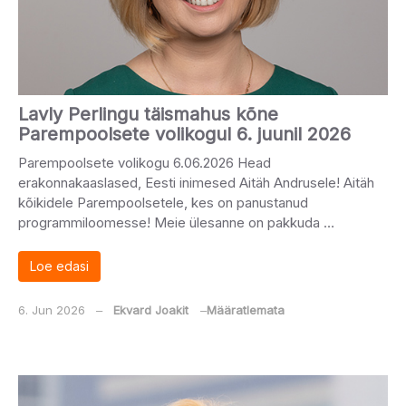
Lavly Perlingu täismahus kõne
Parempoolsete volikogul 6. juunil 2026
Parempoolsete volikogu 6.06.2026 Head
erakonnakaaslased, Eesti inimesed Aitäh Andrusele! Aitäh
kõikidele Parempoolsetele, kes on panustanud
programmiloomesse! Meie ülesanne on pakkuda …
Loe edasi
6. Jun 2026
‒
Ekvard Joakit
‒
Määratlemata