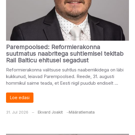
Parempoolsed: Reformierakonna
suutmatus naabritega suhtlemisel tekitab
Rail Balticu ehitusel segadust
Reformierakonna valitsuse suhtlus naaberriikidega on läbi
kukkunud, leiavad Parempoolsed. Reede, 31. augusti
hommikul saime teada, et Eesti riigil puudub endiselt …
Loe edasi
31. Jul 2026
‒
Ekvard Joakit
‒
Määratlemata