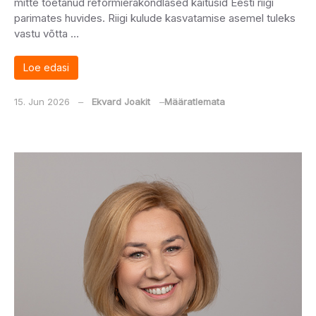
mitte toetanud reformierakondlased käitusid Eesti riigi
parimates huvides. Riigi kulude kasvatamise asemel tuleks
vastu võtta …
Loe edasi
15. Jun 2026
‒
Ekvard Joakit
‒
Määratlemata