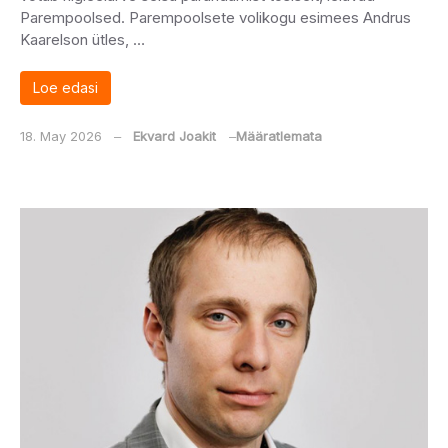
Parempoolsed. Parempoolsete volikogu esimees Andrus
Kaarelson ütles, …
Loe edasi
18. May 2026
‒
Ekvard Joakit
‒
Määratlemata