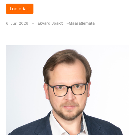
Loe edasi
6. Jun 2026
‒
Ekvard Joakit
‒
Määratlemata