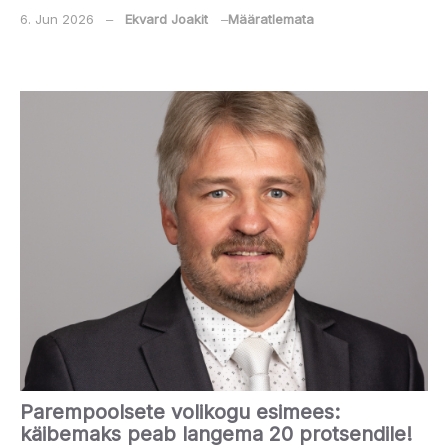
6. Jun 2026
‒
Ekvard Joakit
‒
Määratlemata
Parempoolsete volikogu esimees:
käibemaks peab langema 20 protsendile!