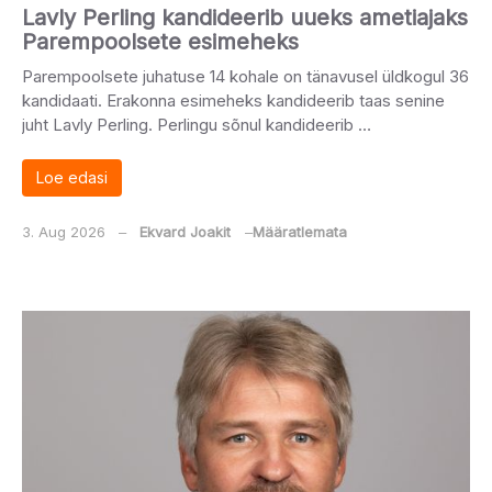
Lavly Perling kandideerib uueks ametiajaks
Parempoolsete esimeheks
Parempoolsete juhatuse 14 kohale on tänavusel üldkogul 36
kandidaati. Erakonna esimeheks kandideerib taas senine
juht Lavly Perling. Perlingu sõnul kandideerib …
Loe edasi
3. Aug 2026
‒
Ekvard Joakit
‒
Määratlemata