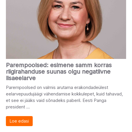
Parempoolsed: esimene samm korras
riigirahanduse suunas olgu negatiivne
lisaeelarve
Parempoolsed on valmis arutama erakondadeülest
eelarvepuudujäägi vähendamise kokkulepet, kuid tahavad,
et see ei jääks vaid sõnadeks paberil. Eesti Panga
president …
Loe edasi