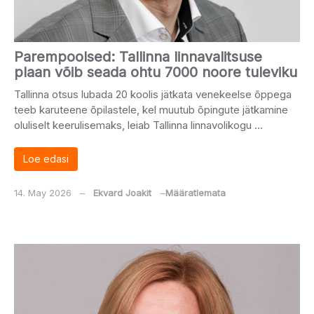
Parempoolsed: Tallinna linnavalitsuse
plaan võib seada ohtu 7000 noore tuleviku
Tallinna otsus lubada 20 koolis jätkata venekeelse õppega
teeb karuteene õpilastele, kel muutub õpingute jätkamine
oluliselt keerulisemaks, leiab Tallinna linnavolikogu …
Loe edasi
14. May 2026
‒
Ekvard Joakit
‒
Määratlemata