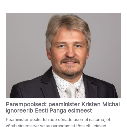
Parempoolsed: peaminister Kristen Michal
ignoreerib Eesti Panga esimeest
Peaminister peaks tühjade sõnade asemel näitama, et
võtab riigieelarve seisu parandamist tõsiselt, leiavad