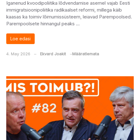
Iganenud kvoodipoliitika lõdvendamise asemel vajab Eesti
immigratsioonipoliitika radikaalset reformi, millega käib
kaasas ka toimiv lõimumissüsteem, leiavad Parempoolsed.
Parempoolsete hinnangul peaks …
Loe edasi
4. May 2026
‒
Ekvard Joakit
‒
Määratlemata