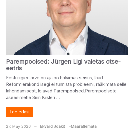
Parempoolsed: Jürgen Ligi valetas otse-
eetris
Eesti riigieelarve on ajaloo halvimas seisus, kuid
Reformierakond isegi ei tunnista probleemi, rääkimata selle
lahendamisest, leiavad Parempoolsed.Parempoolsete
aseesimehe Siim Kiisleri …
Loe edasi
27. May 2026
‒
Ekvard Joakit
‒
Määratlemata