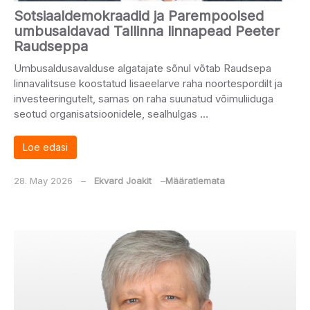
Sotsiaaldemokraadid ja Parempoolsed
umbusaldavad Tallinna linnapead Peeter
Raudseppa
Umbusaldusavalduse algatajate sõnul võtab Raudsepa
linnavalitsuse koostatud lisaeelarve raha noortespordilt ja
investeeringutelt, samas on raha suunatud võimuliiduga
seotud organisatsioonidele, sealhulgas …
Loe edasi
28. May 2026
‒
Ekvard Joakit
‒
Määratlemata