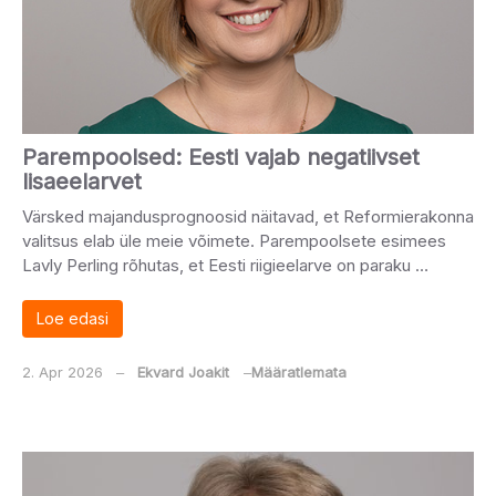
Parempoolsed: Eesti vajab negatiivset
lisaeelarvet
Värsked majandusprognoosid näitavad, et Reformierakonna
valitsus elab üle meie võimete. Parempoolsete esimees
Lavly Perling rõhutas, et Eesti riigieelarve on paraku …
Loe edasi
2. Apr 2026
‒
Ekvard Joakit
‒
Määratlemata