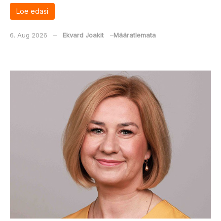
Loe edasi
6. Aug 2026
‒
Ekvard Joakit
‒
Määratlemata