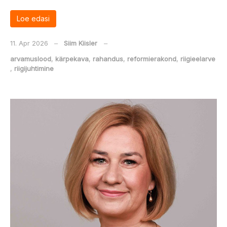
Loe edasi
11. Apr 2026
‒
Siim Kiisler
‒
arvamuslood
,
kärpekava
,
rahandus
,
reformierakond
,
riigieelarve
,
riigijuhtimine