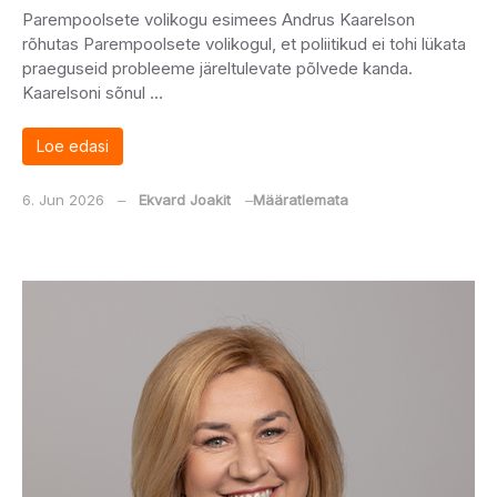
Parempoolsete volikogu esimees Andrus Kaarelson
rõhutas Parempoolsete volikogul, et poliitikud ei tohi lükata
praeguseid probleeme järeltulevate põlvede kanda.
Kaarelsoni sõnul …
Loe edasi
6. Jun 2026
‒
Ekvard Joakit
‒
Määratlemata