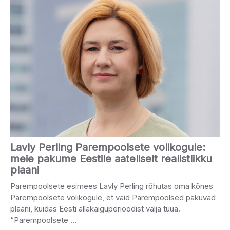
Lavly Perling Parempoolsete volikogule:
meie pakume Eestile aateliselt realistlikku
plaani
Parempoolsete esimees Lavly Perling rõhutas oma kõnes
Parempoolsete volikogule, et vaid Parempoolsed pakuvad
plaani, kuidas Eesti allakäiguperioodist välja tuua.
“Parempoolsete …