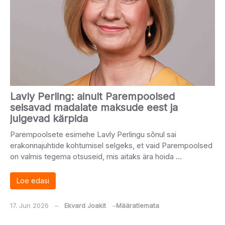
Lavly Perling: ainult Parempoolsed
seisavad madalate maksude eest ja
julgevad kärpida
Parempoolsete esimehe Lavly Perlingu sõnul sai
erakonnajuhtide kohtumisel selgeks, et vaid Parempoolsed
on valmis tegema otsuseid, mis aitaks ära hoida …
Loe edasi
17. Jun 2026
‒
Ekvard Joakit
‒
Määratlemata