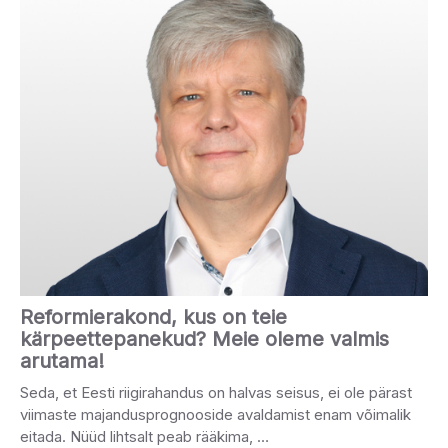
Reformierakond, kus on teie
kärpeettepanekud? Meie oleme valmis
arutama!
Seda, et Eesti riigirahandus on halvas seisus, ei ole pärast
viimaste majandusprognooside avaldamist enam võimalik
eitada. Nüüd lihtsalt peab rääkima, …