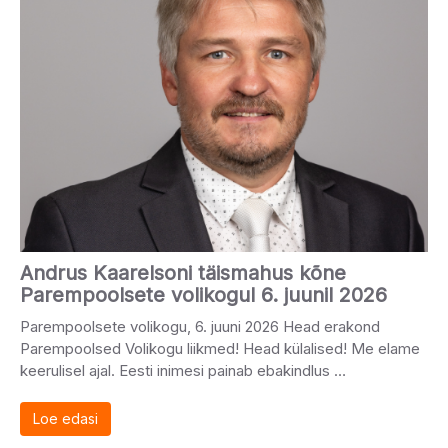
Andrus Kaarelsoni täismahus kõne
Parempoolsete volikogul 6. juunil 2026
Parempoolsete volikogu, 6. juuni 2026 Head erakond
Parempoolsed Volikogu liikmed! Head külalised! Me elame
keerulisel ajal. Eesti inimesi painab ebakindlus …
Loe edasi