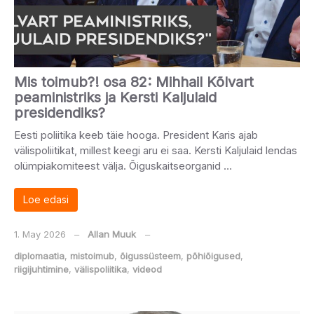
Mis toimub?! osa 82: Mihhail Kõlvart
peaministriks ja Kersti Kaljulaid
presidendiks?
Eesti poliitika keeb täie hooga. President Karis ajab
välispoliitikat, millest keegi aru ei saa. Kersti Kaljulaid lendas
olümpiakomiteest välja. Õiguskaitseorganid …
Loe edasi
1. May 2026
‒
Allan Muuk
‒
diplomaatia
,
mistoimub
,
õigussüsteem
,
põhiõigused
,
riigijuhtimine
,
välispoliitika
,
videod