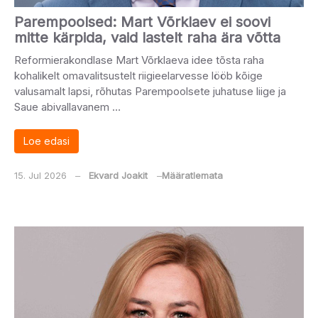
Parempoolsed: Mart Võrklaev ei soovi
mitte kärpida, vaid lastelt raha ära võtta
Reformierakondlase Mart Võrklaeva idee tõsta raha
kohalikelt omavalitsustelt riigieelarvesse lööb kõige
valusamalt lapsi, rõhutas Parempoolsete juhatuse liige ja
Saue abivallavanem …
Loe edasi
15. Jul 2026
‒
Ekvard Joakit
‒
Määratlemata