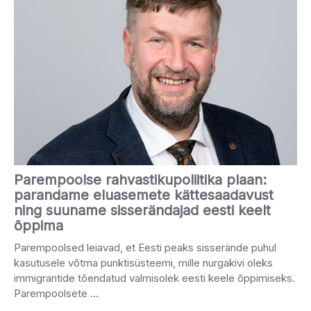
Parempoolse rahvastikupoliitika plaan:
parandame eluasemete kättesaadavust
ning suuname sisserändajad eesti keelt
õppima
Parempoolsed leiavad, et Eesti peaks sisserände puhul
kasutusele võtma punktisüsteemi, mille nurgakivi oleks
immigrantide tõendatud valmisolek eesti keele õppimiseks.
Parempoolsete …