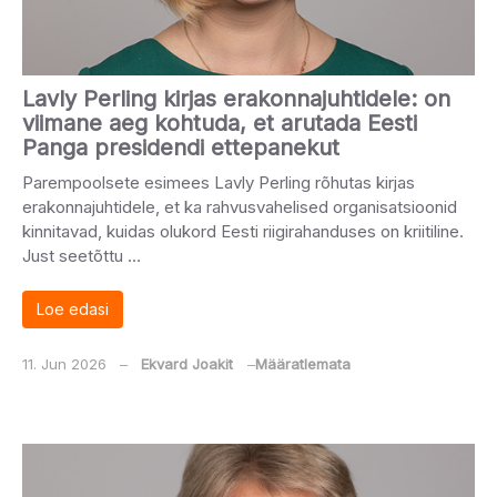
Lavly Perling kirjas erakonnajuhtidele: on
viimane aeg kohtuda, et arutada Eesti
Panga presidendi ettepanekut
Parempoolsete esimees Lavly Perling rõhutas kirjas
erakonnajuhtidele, et ka rahvusvahelised organisatsioonid
kinnitavad, kuidas olukord Eesti riigirahanduses on kriitiline.
Just seetõttu …
Loe edasi
11. Jun 2026
‒
Ekvard Joakit
‒
Määratlemata