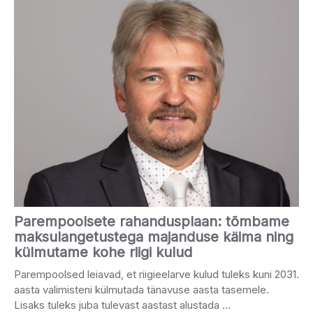
Parempoolsete rahandusplaan: tõmbame
maksulangetustega majanduse käima ning
külmutame kohe riigi kulud
Parempoolsed leiavad, et riigieelarve kulud tuleks kuni 2031.
aasta valimisteni külmutada tänavuse aasta tasemele.
Lisaks tuleks juba tulevast aastast alustada …