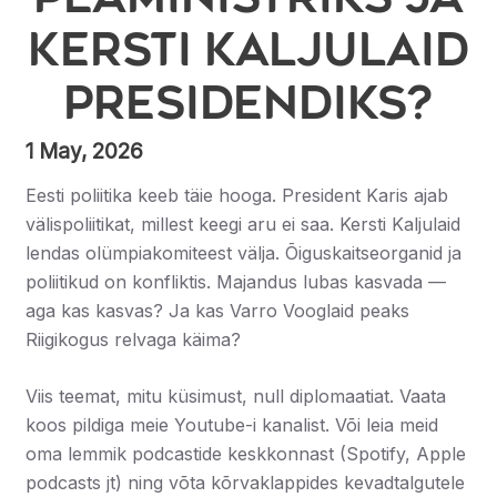
Kersti Kaljulaid
presidendiks?
1 May, 2026
Eesti poliitika keeb täie hooga. President Karis ajab
välispoliitikat, millest keegi aru ei saa. Kersti Kaljulaid
lendas olümpiakomiteest välja. Õiguskaitseorganid ja
poliitikud on konfliktis. Majandus lubas kasvada —
aga kas kasvas? Ja kas Varro Vooglaid peaks
Riigikogus relvaga käima?
Viis teemat, mitu küsimust, null diplomaatiat. Vaata
koos pildiga meie Youtube-i kanalist. Või leia meid
oma lemmik podcastide keskkonnast (Spotify, Apple
podcasts jt) ning võta kõrvaklappides kevadtalgutele