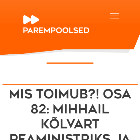
Mis toimub?! osa
82: Mihhail
Kõlvart
peaministriks ja