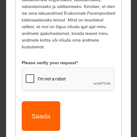
salvestamiseks ja säilitamiseks. Kinnitan, et olen
ise oma isikuandmed Erakonnale Parempoolsed
kättesaadavaks teinud. Mind on teavitatud
sellest, et mul on õigus nõuda igal ajal minu
andmete ajakohastamist, küsida teavet minu
andmete kohta või nõuda oma andmete
kustutamist.
Please verify your request
*
Saada