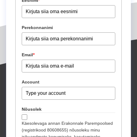
Eesnimi
*
Perekonnanimi
Email
*
Account
Nõusolek
Käesolevaga annan Erakonnale Parempoolsed
(registrikood 80608655) nõusoleku minu
isikuandmete kogumiseks, kasutamiseks,