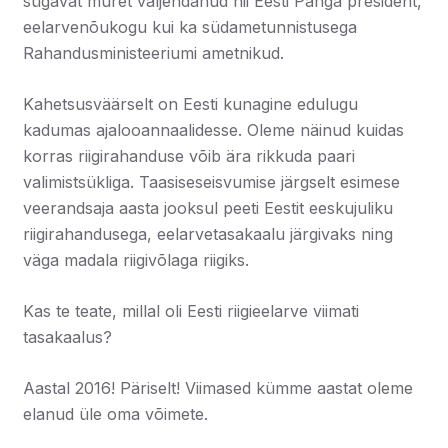
sügavat muret väljendanud nii Eesti Panga president,
eelarvenõukogu kui ka südametunnistusega
Rahandusministeeriumi ametnikud.
Kahetsusväärselt on Eesti kunagine edulugu
kadumas ajalooannaalidesse. Oleme näinud kuidas
korras riigirahanduse võib ära rikkuda paari
valimistsükliga. Taasiseseisvumise järgselt esimese
veerandsaja aasta jooksul peeti Eestit eeskujuliku
riigirahandusega, eelarvetasakaalu järgivaks ning
väga madala riigivõlaga riigiks.
Kas te teate, millal oli Eesti riigieelarve viimati
tasakaalus?
Aastal 2016! Päriselt! Viimased kümme aastat oleme
elanud üle oma võimete.