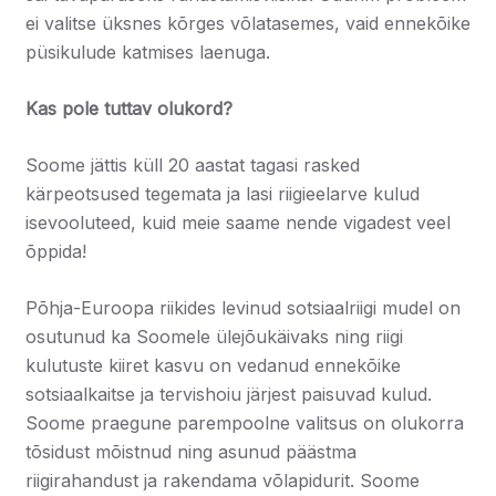
ei valitse üksnes kõrges võlatasemes, vaid ennekõike
püsikulude katmises laenuga.
Kas pole tuttav olukord?
Soome jättis küll 20 aastat tagasi rasked
kärpeotsused tegemata ja lasi riigieelarve kulud
isevooluteed, kuid meie saame nende vigadest veel
õppida!
Põhja-Euroopa riikides levinud sotsiaalriigi mudel on
osutunud ka Soomele ülejõukäivaks ning riigi
kulutuste kiiret kasvu on vedanud ennekõike
sotsiaalkaitse ja tervishoiu järjest paisuvad kulud.
Soome praegune parempoolne valitsus on olukorra
tõsidust mõistnud ning asunud päästma
riigirahandust ja rakendama võlapidurit. Soome