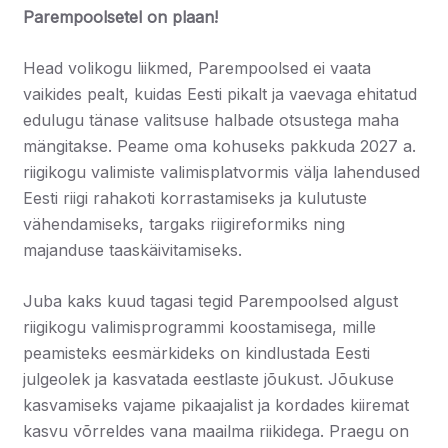
Parempoolsetel on plaan!
Head volikogu liikmed, Parempoolsed ei vaata
vaikides pealt, kuidas Eesti pikalt ja vaevaga ehitatud
edulugu tänase valitsuse halbade otsustega maha
mängitakse. Peame oma kohuseks pakkuda 2027 a.
riigikogu valimiste valimisplatvormis välja lahendused
Eesti riigi rahakoti korrastamiseks ja kulutuste
vähendamiseks, targaks riigireformiks ning
majanduse taaskäivitamiseks.
Juba kaks kuud tagasi tegid Parempoolsed algust
riigikogu valimisprogrammi koostamisega, mille
peamisteks eesmärkideks on kindlustada Eesti
julgeolek ja kasvatada eestlaste jõukust. Jõukuse
kasvamiseks vajame pikaajalist ja kordades kiiremat
kasvu võrreldes vana maailma riikidega. Praegu on