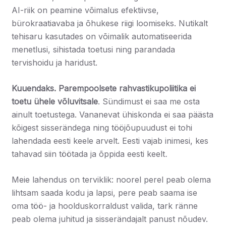
AI-riik on peamine võimalus efektiivse,
bürokraatiavaba ja õhukese riigi loomiseks. Nutikalt
tehisaru kasutades on võimalik automatiseerida
menetlusi, sihistada toetusi ning parandada
tervishoidu ja haridust.
Kuuendaks.
Parempoolsete rahvastikupoliitika ei
toetu ühele võluvitsale
. Sündimust ei saa me osta
ainult toetustega. Vananevat ühiskonda ei saa päästa
kõigest sisserändega ning tööjõupuudust ei tohi
lahendada eesti keele arvelt. Eesti vajab inimesi, kes
tahavad siin töötada ja õppida eesti keelt
.
Meie lahendus on terviklik: noorel perel peab olema
lihtsam saada kodu ja lapsi, pere peab saama ise
oma töö- ja hoolduskorraldust valida, tark ränne
peab olema juhitud ja sisserändajalt panust nõudev.