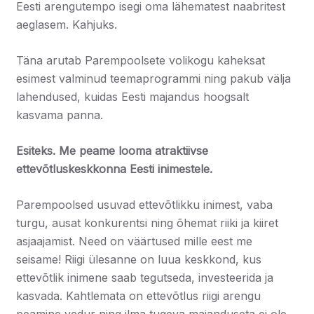
Eesti arengutempo isegi oma lähematest naabritest
aeglasem. Kahjuks.
Täna arutab Parempoolsete volikogu kaheksat
esimest valminud teemaprogrammi ning pakub välja
lahendused, kuidas Eesti majandus hoogsalt
kasvama panna.
Esiteks.
Me peame looma atraktiivse
ettevõtluskeskkonna Eesti inimestele.
Parempoolsed usuvad ettevõtlikku inimest, vaba
turgu, ausat konkurentsi ning õhemat riiki ja kiiret
asjaajamist. Need on väärtused mille eest me
seisame! Riigi ülesanne on luua keskkond, kus
ettevõtlik inimene saab tegutseda, investeerida ja
kasvada. Kahtlemata on ettevõtlus riigi arengu