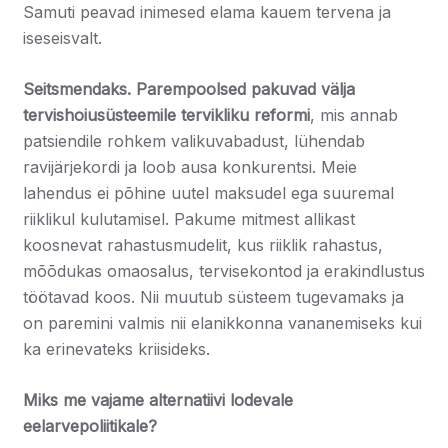
Samuti peavad inimesed elama kauem tervena ja
iseseisvalt.
Seitsmendaks. Parempoolsed pakuvad välja
tervishoiusüsteemile tervikliku reformi
, mis annab
patsiendile rohkem valikuvabadust, lühendab
ravijärjekordi ja loob ausa konkurentsi. Meie
lahendus ei põhine uutel maksudel ega suuremal
riiklikul kulutamisel. Pakume mitmest allikast
koosnevat rahastusmudelit, kus riiklik rahastus,
mõõdukas omaosalus, tervisekontod ja erakindlustus
töötavad koos. Nii muutub süsteem tugevamaks ja
on paremini valmis nii elanikkonna vananemiseks kui
ka erinevateks kriisideks.
Miks me vajame alternatiivi lodevale
eelarvepoliitikale?