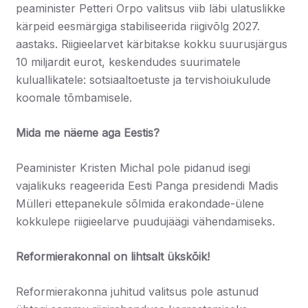
peaminister Petteri Orpo valitsus viib läbi ulatuslikke
kärpeid eesmärgiga stabiliseerida riigivõlg 2027.
aastaks. Riigieelarvet kärbitakse kokku suurusjärgus
10 miljardit eurot, keskendudes suurimatele
kuluallikatele: sotsiaaltoetuste ja tervishoiukulude
koomale tõmbamisele.
Mida me näeme aga Eestis?
Peaminister Kristen Michal pole pidanud isegi
vajalikuks reageerida Eesti Panga presidendi Madis
Mülleri ettepanekule sõlmida erakondade-ülene
kokkulepe riigieelarve puudujäägi vähendamiseks.
Reformierakonnal on lihtsalt ükskõik!
Reformierakonna juhitud valitsus pole astunud