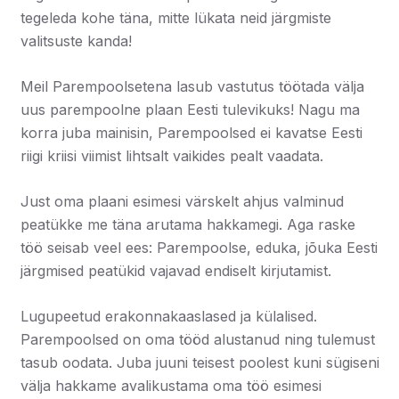
tegeleda kohe täna, mitte lükata neid järgmiste
valitsuste kanda!
Meil Parempoolsetena lasub vastutus töötada välja
uus parempoolne plaan Eesti tulevikuks! Nagu ma
korra juba mainisin, Parempoolsed ei kavatse Eesti
riigi kriisi viimist lihtsalt vaikides pealt vaadata.
Just oma plaani esimesi värskelt ahjus valminud
peatükke me täna arutama hakkamegi. Aga raske
töö seisab veel ees: Parempoolse, eduka, jõuka Eesti
järgmised peatükid vajavad endiselt kirjutamist.
Lugupeetud erakonnakaaslased ja külalised.
Parempoolsed on oma tööd alustanud ning tulemust
tasub oodata. Juba juuni teisest poolest kuni sügiseni
välja hakkame avalikustama oma töö esimesi