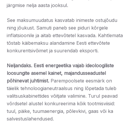
järgmise nelja aasta jooksul.
See maksumuudatus kasvatab inimeste ostujõudu
ning jõukust. Samuti paneb see piduri kõrgele
inflatsioonile ja aitab ettevõtetel kasvada. Kahtlemata
tõstab käibemaksu alandamine Eesti ettevõtete
konkurentsivõimet ja suurendab eksporti.
Neljandaks.
Eesti energeetika vajab ideoloogiliste
loosungite asemel kainet, majandusseadustel
põhinevat juhtimist.
Parempoolsete eesmärk on
täielik tehnoloogianeutraalsus ning lõpetada tuleb
valitsuskabinettides võitjate valimine. Turul peavad
võrdsetel alustel konkureerima kõik tootmisviisid:
tuul, päike, tuumaenergia, põlevkivi, gaas või ka
salvestuslahendused.