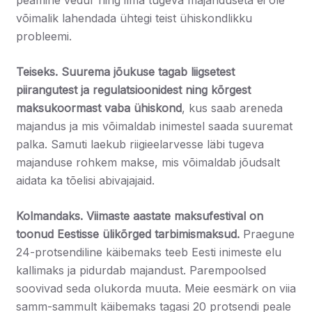
peamine vedur ning ilma tugeva majanduseta ei ole
võimalik lahendada ühtegi teist ühiskondlikku
probleemi.
Teiseks.
Suurema jõukuse tagab liigsetest
piirangutest ja regulatsioonidest ning kõrgest
maksukoormast vaba ühiskond
, kus saab areneda
majandus ja mis võimaldab inimestel saada suuremat
palka. Samuti laekub riigieelarvesse läbi tugeva
majanduse rohkem makse, mis võimaldab jõudsalt
aidata ka tõelisi abivajajaid.
Kolmandaks.
Viimaste aastate maksufestival on
toonud Eestisse ülikõrged tarbimismaksud.
Praegune
24-protsendiline käibemaks teeb Eesti inimeste elu
kallimaks ja pidurdab majandust. Parempoolsed
soovivad seda olukorda muuta. Meie eesmärk on viia
samm-sammult käibemaks tagasi 20 protsendi peale