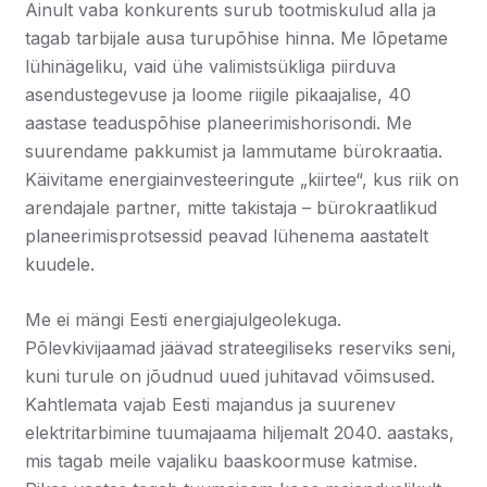
Ainult vaba konkurents surub tootmiskulud alla ja
tagab tarbijale ausa turupõhise hinna. Me lõpetame
lühinägeliku, vaid ühe valimistsükliga piirduva
asendustegevuse ja loome riigile pikaajalise, 40
aastase teaduspõhise planeerimishorisondi. Me
suurendame pakkumist ja lammutame bürokraatia.
Käivitame energiainvesteeringute „kiirtee“, kus riik on
arendajale partner, mitte takistaja – bürokraatlikud
planeerimisprotsessid peavad lühenema aastatelt
kuudele.
Me ei mängi Eesti energiajulgeolekuga.
Põlevkivijaamad jäävad strateegiliseks reserviks seni,
kuni turule on jõudnud uued juhitavad võimsused.
Kahtlemata vajab Eesti majandus ja suurenev
elektritarbimine tuumajaama hiljemalt 2040. aastaks,
mis tagab meile vajaliku baaskoormuse katmise.