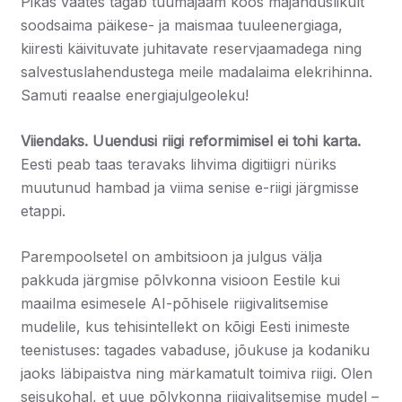
Pikas vaates tagab tuumajaam koos majanduslikult
soodsaima päikese- ja maismaa tuuleenergiaga,
kiiresti käivituvate juhitavate reservjaamadega ning
salvestuslahendustega meile madalaima elekrihinna.
Samuti reaalse energiajulgeoleku!
Viiendaks. Uuendusi riigi reformimisel ei tohi karta.
Eesti peab taas teravaks lihvima digitiigri nüriks
muutunud hambad ja viima senise e-riigi järgmisse
etappi.
Parempoolsetel on ambitsioon ja julgus välja
pakkuda järgmise põlvkonna visioon Eestile kui
maailma esimesele AI-põhisele riigivalitsemise
mudelile, kus tehisintellekt on kõigi Eesti inimeste
teenistuses: tagades vabaduse, jõukuse ja kodaniku
jaoks läbipaistva ning märkamatult toimiva riigi. Olen
seisukohal, et uue põlvkonna riigivalitsemise mudel –