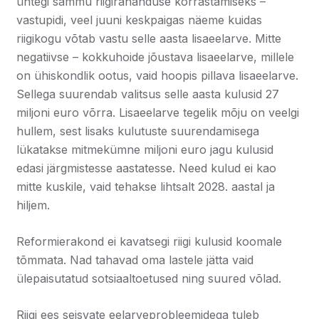
ühtegi sammu riigirahanduse korrastamiseks –
vastupidi, veel juuni keskpaigas näeme kuidas
riigikogu võtab vastu selle aasta lisaeelarve. Mitte
negatiivse – kokkuhoide jõustava lisaeelarve, millele
on ühiskondlik ootus, vaid hoopis pillava lisaeelarve.
Sellega suurendab valitsus selle aasta kulusid 27
miljoni euro võrra. Lisaeelarve tegelik mõju on veelgi
hullem, sest lisaks kulutuste suurendamisega
lükatakse mitmekümne miljoni euro jagu kulusid
edasi järgmistesse aastatesse. Need kulud ei kao
mitte kuskile, vaid tehakse lihtsalt 2028. aastal ja
hiljem.
Reformierakond ei kavatsegi riigi kulusid koomale
tõmmata. Nad tahavad oma lastele jätta vaid
ülepaisutatud sotsiaaltoetused ning suured võlad.
Riigi ees seisvate eelarveprobleemidega tuleb