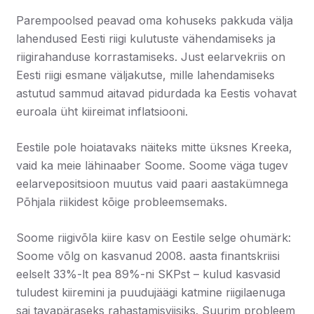
Parempoolsed peavad oma kohuseks pakkuda välja
lahendused Eesti riigi kulutuste vähendamiseks ja
riigirahanduse korrastamiseks. Just eelarvekriis on
Eesti riigi esmane väljakutse, mille lahendamiseks
astutud sammud aitavad pidurdada ka Eestis vohavat
euroala üht kiireimat inflatsiooni.
Eestile pole hoiatavaks näiteks mitte üksnes Kreeka,
vaid ka meie lähinaaber Soome. Soome väga tugev
eelarvepositsioon muutus vaid paari aastakümnega
Põhjala riikidest kõige probleemsemaks.
Soome riigivõla kiire kasv on Eestile selge ohumärk:
Soome võlg on kasvanud 2008. aasta finantskriisi
eelselt 33%-lt pea 89%-ni SKPst – kulud kasvasid
tuludest kiiremini ja puudujäägi katmine riigilaenuga
sai tavapäraseks rahastamisviisiks. Suurim probleem