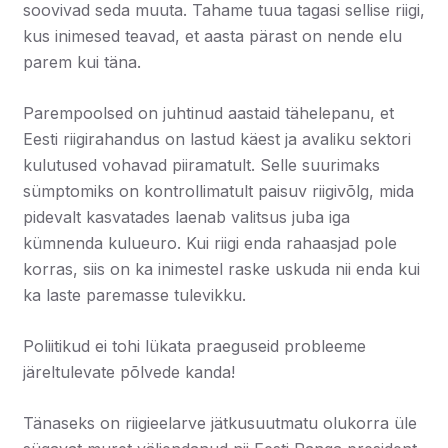
soovivad seda muuta. Tahame tuua tagasi sellise riigi,
kus inimesed teavad, et aasta pärast on nende elu
parem kui täna.
Parempoolsed on juhtinud aastaid tähelepanu, et
Eesti riigirahandus on lastud käest ja avaliku sektori
kulutused vohavad piiramatult. Selle suurimaks
sümptomiks on kontrollimatult paisuv riigivõlg, mida
pidevalt kasvatades laenab valitsus juba iga
kümnenda kulueuro. Kui riigi enda rahaasjad pole
korras, siis on ka inimestel raske uskuda nii enda kui
ka laste paremasse tulevikku.
Poliitikud ei tohi lükata praeguseid probleeme
järeltulevate põlvede kanda!
Tänaseks on riigieelarve jätkusuutmatu olukorra üle