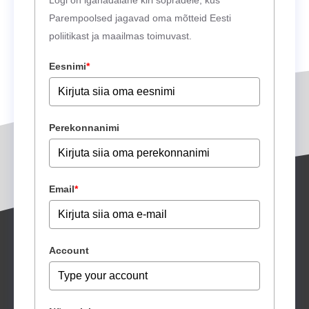
Logi on iganädalane kiri sõpradele, kus
Parempoolsed jagavad oma mõtteid Eesti
poliitikast ja maailmas toimuvast.
Eesnimi
*
Perekonnanimi
Email
*
Account