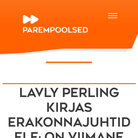
Lavly Perling
kirjas
erakonnajuhtid
ele: on viimane