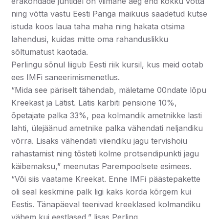
erakondade juhtidel on viimane aeg end kokku võtta
ning võtta vastu Eesti Panga maikuus saadetud kutse
istuda koos laua taha maha ning hakata otsima
lahendusi, kuidas mitte oma rahanduslikku
sõltumatust kaotada.
Perlingu sõnul liigub Eesti riik kursil, kus meid ootab
ees IMFi saneerimismenetlus.
“Mida see päriselt tähendab, mäletame 00ndate lõpu
Kreekast ja Lätist. Lätis kärbiti pensione 10%,
õpetajate palka 33%, pea kolmandik ametnikke lasti
lahti, ülejäänud ametnike palka vähendati neljandiku
võrra. Lisaks vähendati viiendiku jagu tervishoiu
rahastamist ning tõsteti kolme protsendipunkti jagu
käibemaksu,” meenutas Parempoolsete esimees.
“Või siis vaatame Kreekat. Enne IMFi päästepakette
oli seal keskmine palk ligi kaks korda kõrgem kui
Eestis. Tänapäeval teenivad kreeklased kolmandiku
vähem kui eestlased,” lisas Perling.