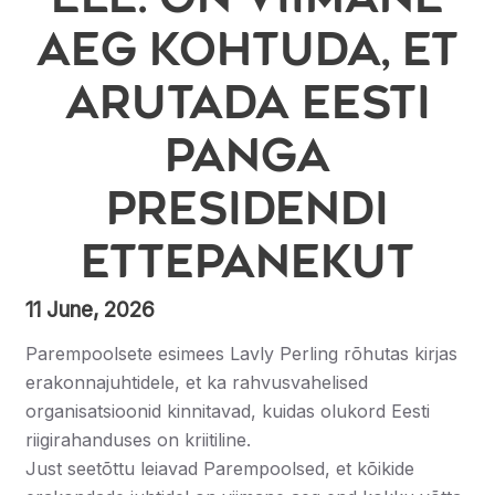
aeg kohtuda, et
arutada Eesti
Panga
presidendi
ettepanekut
11 June, 2026
Parempoolsete esimees Lavly Perling rõhutas kirjas
erakonnajuhtidele, et ka rahvusvahelised
organisatsioonid kinnitavad, kuidas olukord Eesti
riigirahanduses on kriitiline.
Just seetõttu leiavad Parempoolsed, et kõikide