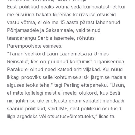
Eesti poliitikud peaks võtma seda kui hoiatust, et kui
me ei suuda hakata kiiremas korras ise otsuseid
vastu võtma, ei ole me 15 aasta pärast lähenenud
Põhjamaadele ja Saksamaale, vaid teinud
taandarengu Serbia tasemele, rõhutas
Parempoolsete esimees.
“Tänan veelkord Lauri Läänemetsa ja Urmas
Reinsalut, kes on püüdnud kohtumist organiseerida.
Paraku ei olnud need katsed eriti viljakad. Kui nüüd
ikkagi prooviks selle kohtumise siiski järgmise nädala
alguses teoks teha,” tegi Perling ettepaneku. “Usun,
et mitte kellelegi meist ei meeldi olukord, kus Eesti
riigi juhtimise üle ei otsusta enam valijatelt mandaadi
saanud poliitikud, vaid IMF, sest poliitikud osutusid
liiga argadeks või otsustusvõimetuteks,” lisas ta.