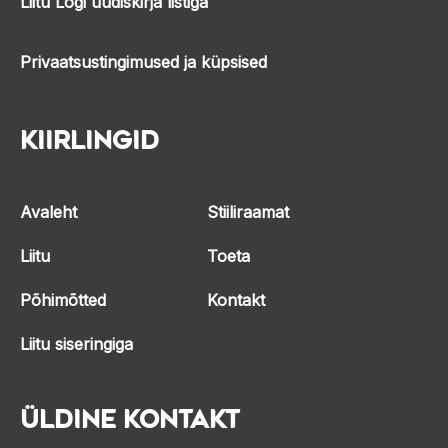
Liitu Logi uudiskirja listiga
Privaatsustingimused ja küpsised
Kiirlingid
Avaleht
Stiiliraamat
Liitu
Toeta
Põhimõtted
Kontakt
Liitu siseringiga
Üldine kontakt