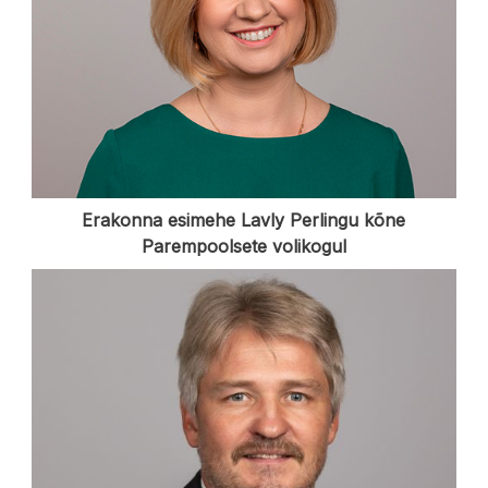
Erakonna esimehe Lavly Perlingu kõne
Parempoolsete volikogul