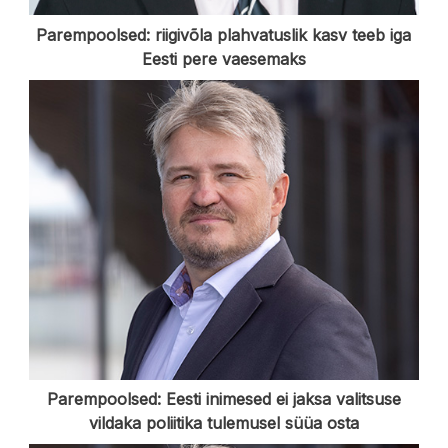
Parempoolsed: riigivõla plahvatuslik kasv teeb iga
Eesti pere vaesemaks
Parempoolsed: Eesti inimesed ei jaksa valitsuse
vildaka poliitika tulemusel süüa osta