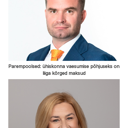
Parempoolsed: ühiskonna vaesumise põhjuseks on
liiga kõrged maksud